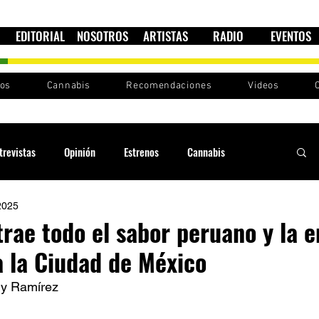
EDITORIAL
NOSOTROS
ARTISTAS
RADIO
EVENTOS
nos
Cannabis
Recomendaciones
Videos
trevistas
Opinión
Estrenos
Cannabis
2025
Cultura política
Raíces y Ritmos
Ska Sin Fronteras
trae todo el sabor peruano y la 
a la Ciudad de México
Sound System
Festivales
Sesiones RootsLand
y Ramírez  