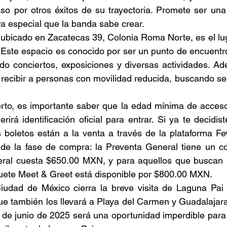
so por otros éxitos de su trayectoria. Promete ser una
ra especial que la banda sabe crear. 
 ubicado en Zacatecas 39, Colonia Roma Norte, es el lug
. Este espacio es conocido por ser un punto de encuentro 
ndo conciertos, exposiciones y diversas actividades. Ade
recibir a personas con movilidad reducida, buscando ser
ierto, es importante saber que la edad mínima de acces
irá identificación oficial para entrar. Si ya te decidis
s boletos están a la venta a través de la plataforma Fev
de la fase de compra: la Preventa General tiene un co
ral cuesta $650.00 MXN, y para aquellos que buscan u
uete Meet & Greet está disponible por $800.00 MXN. 
Ciudad de México cierra la breve visita de Laguna Pai
que también los llevará a Playa del Carmen y Guadalajara 
 de junio de 2025 será una oportunidad imperdible para 