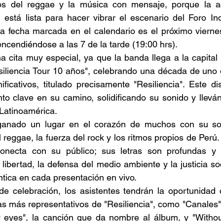
cos del reggae y la música con mensaje, porque la 
está lista para hacer vibrar el escenario del Foro Ind
a fecha marcada en el calendario es el próximo viernes
encendiéndose a las 7 de la tarde (19:00 hrs). 
a cita muy especial, ya que la banda llega a la capita
esiliencia Tour 10 años", celebrando una década de uno
ficativos, titulado precisamente "Resiliencia". Este di
o clave en su camino, solidificando su sonido y lleván
Latinoamérica. 
anado un lugar en el corazón de muchos con su son
 reggae, la fuerza del rock y los ritmos propios de Perú.
onecta con su público; sus letras son profundas y 
libertad, la defensa del medio ambiente y la justicia soc
tica en cada presentación en vivo. 
e celebración, los asistentes tendrán la oportunidad 
as más representativos de "Resiliencia", como "Canales", 
 eyes", la canción que da nombre al álbum, y "Without 