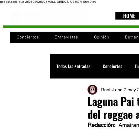
google.com, pub-2505080260247083, DIRECT, f08c47fec0942fa0
HOME
Conciertos
Entrevistas
Opinión
Estre
Todas las entradas
Conciertos
En
RootsLand
7 may 
Recomendaciones
Videos
Laguna Pai 
del reggae 
Noticia
Cultura
Cobertura
Redacción:  
Amairan