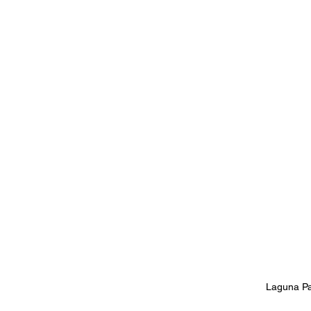
Documentales
Podcast
Ra
Conociendo Reggae
Columna del
Bandas emergentes
cann
Laguna Pai