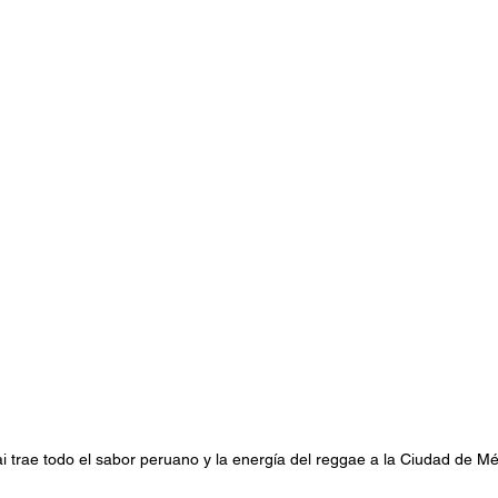
stafari
Fuera del reggae
ANCOP
 día
Sorteos
Eventos
Artistas
raices
 trae todo el sabor peruano y la energía del reggae a la Ciudad de Mé