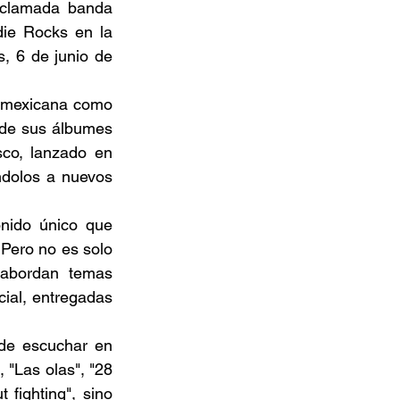
aclamada banda 
ie Rocks en la 
, 6 de junio de 
l mexicana como 
 de sus álbumes 
sco, lanzado en 
dolos a nuevos 
ido único que 
 Pero no es solo 
abordan temas 
ial, entregadas 
de escuchar en 
"Las olas", "28 
fighting", sino 