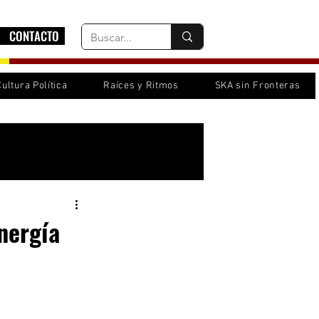
CONTACTO
Cultura Política
Raíces y Ritmos
SKA sin Fronteras
Inicia sesión/ Regístrate
energía