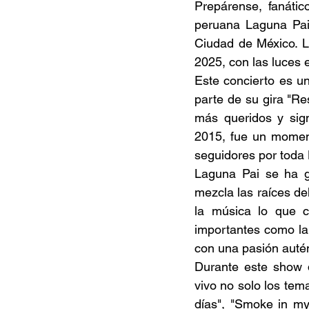
Prepárense, fanáti
peruana Laguna Pai 
Ciudad de México. L
2025, con las luces 
Este concierto es un
parte de su gira "R
más queridos y signi
2015, fue un moment
seguidores por toda 
Laguna Pai se ha g
mezcla las raíces del
la música lo que c
importantes como la 
con una pasión autén
Durante este show d
vivo no solo los tem
días", "Smoke in my