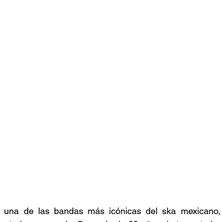
stafari
Fuera del reggae
ANCOP
 día
Sorteos
Eventos
Artistas
raices
 una de las bandas más icónicas del ska mexicano, e