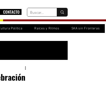
CONTACTO
Cultura Política
Raíces y Ritmos
SKA sin Fronteras
Inicia sesión/ Regístrate
ebración