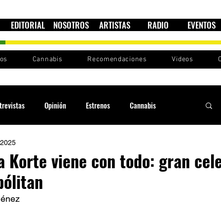
EDITORIAL
NOSOTROS
ARTISTAS
RADIO
EVENTOS
nos
Cannabis
Recomendaciones
Videos
trevistas
Opinión
Estrenos
Cannabis
 2025
Cultura política
Raíces y Ritmos
Ska Sin Fronteras
 Korte viene con todo: gran cel
pólitan
Sound System
Festivales
Sesiones RootsLand
ménez 