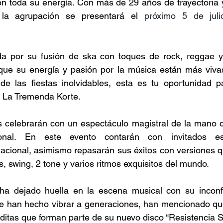
on toda su energía. Con más de 29 años de trayectoria 
 la agrupación se presentará el
 próximo 5 de julio
a por su fusión de ska con toques de rock, reggae y 
ue su energía y pasión por la música están más vivas
de las fiestas inolvidables, esta es tu oportunidad pa
 La Tremenda Korte. 
s celebrarán con un espectáculo magistral de la mano 
al. En este evento contarán con invitados espe
acional, asimismo repasarán sus éxitos con versiones q
s, swing, 2 tone y varios ritmos exquisitos del mundo. 
a dejado huella en la escena musical con su inconfun
e han hecho vibrar a generaciones, han mencionado que
ditas que forman parte de su nuevo disco “Resistencia S