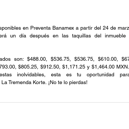
isponibles en Preventa Banamex a partir del 24 de marz
erá un día después en las taquillas del inmueble 
iados son: 
$488.00, $536.75, $536.75, $610.00, $67
793.00, $805.25, $912.50, $1,171.25 y $1,464.00 MXN.
tas inolvidables, esta es tu oportunidad para 
La Tremenda Korte. ¡No te lo pierdas! 