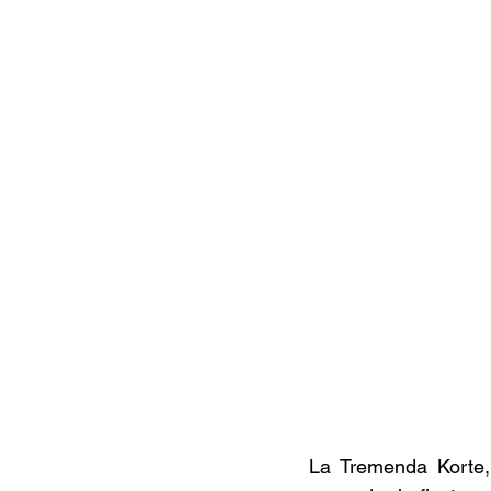
Documentales
Podcast
Ra
Conociendo Reggae
Columna del
Bandas emergentes
cann
La Tremenda Korte,