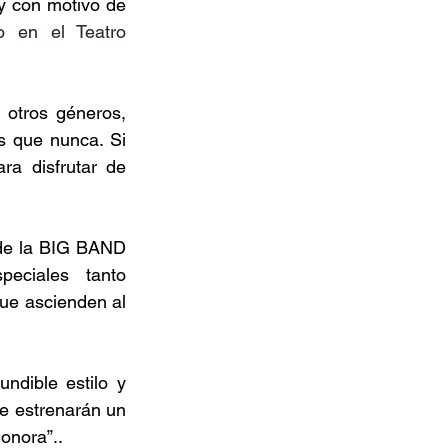
y con motivo de 
 en el Teatro 
otros géneros, 
 que nunca. Si 
ra disfrutar de 
de la BIG BAND 
ciales tanto 
ue ascienden al 
dible estilo y 
 estrenarán un 
onora”.. 