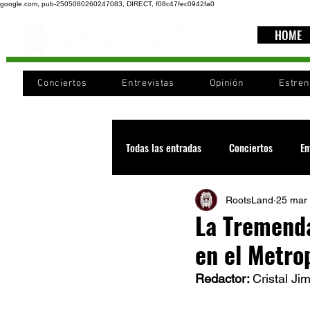
google.com, pub-2505080260247083, DIRECT, f08c47fec0942fa0
HOME
Conciertos
Entrevistas
Opinión
Estre
Todas las entradas
Conciertos
En
RootsLand
25 mar
Recomendaciones
Videos
La Tremenda
en el Metro
Noticia
Cultura
Cobertura
Redactor: 
Cristal Ji