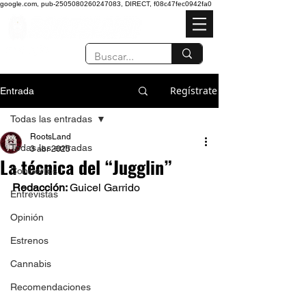
google.com, pub-2505080260247083, DIRECT, f08c47fec0942fa0
Regístrate
Entrada
Todas las entradas
RootsLand
Todas las entradas
3 abr 2025
La técnica del “Jugglin”
Conciertos
Redacción: 
Guicel Garrido 
Entrevistas
Opinión
Estrenos
Cannabis
Recomendaciones