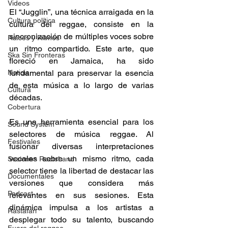
Videos
El “Jugglin”, una técnica arraigada en la 
Cultura política
cultura del reggae, consiste en la 
sincronización de múltiples voces sobre 
Raíces y Ritmos
un ritmo compartido. Este arte, que 
Ska Sin Fronteras
floreció en Jamaica, ha sido 
Noticia
fundamental para preservar la esencia 
de esta música a lo largo de varias 
Cultura
décadas. 
Cobertura
Es una herramienta esencial para los 
Sound System
selectores de música reggae. Al 
Festivales
fusionar diversas interpretaciones 
vocales sobre un mismo ritmo, cada 
Sesiones RootsLand
selector tiene la libertad de destacar las 
Documentales
versiones que considera más 
Podcast
relevantes en sus sesiones. Esta 
dinámica impulsa a los artistas a 
Rastafari
desplegar todo su talento, buscando 