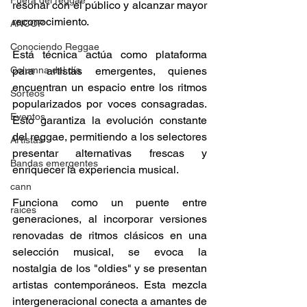
Fuera del reggae
resonar con el público y alcanzar mayor 
reconocimiento. 
ANCOP
Conociendo Reggae
Está técnica actúa como plataforma 
Columna del día
para artistas emergentes, quienes 
encuentran un espacio entre los ritmos 
Sorteos
popularizados por voces consagradas. 
Eventos
Esto garantiza la evolución constante 
del reggae, permitiendo a los selectores 
Artistas
presentar alternativas frescas y 
Bandas emergentes
enriquecer la experiencia musical. 
cann
Funciona como un puente entre 
raices
generaciones, al incorporar versiones 
renovadas de ritmos clásicos en una 
selección musical, se evoca la 
nostalgia de los "oldies" y se presentan 
artistas contemporáneos. Esta mezcla 
intergeneracional conecta a amantes de 