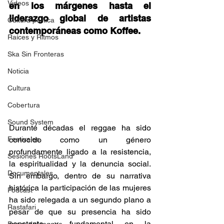
Videos
en los márgenes hasta el 
liderazgo global de artistas 
Cultura política
contemporáneas como Koffee. 
Raíces y Ritmos
Ska Sin Fronteras
Noticia
Cultura
Cobertura
Sound System
Durante décadas el reggae ha sido 
Festivales
conocido como un género 
profundamente ligado a la resistencia, 
Sesiones RootsLand
la espiritualidad y la denuncia social. 
Documentales
Sin embargo, dentro de su narrativa 
histórica la participación de las mujeres 
Podcast
ha sido relegada a un segundo plano a 
Rastafari
pesar de que su presencia ha sido 
constante y fundamental en la 