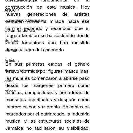
Fuera del reggae
construcción de esta música. Hoy 
ANCOP
nuevas generaciones de artistas 
Conociendo Reggae
permiten volver la mirada hacia ese 
camino recorrido y reconocer que el 
Columna del día
reggae también se ha sostenido desde 
Sorteos
voces femeninas que han resistido 
dentro y fuera del escenario.  
Eventos
Artistas
En sus primeras etapas, el género 
Bandas emergentes
estuvo dormido por figuras masculinas, 
las mujeres comenzaron a abrirse paso 
cann
desde los márgenes, primero como 
raices
coristas, compositoras y portadoras de 
mensajes espirituales y después como 
interpretes con voz propia. En contextos 
marcados por el patriarcado, la industria 
musical y las estructuras sociales de 
Jamaica no facilitaron su visibilidad, 