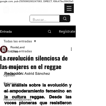
google.com, pub-2505080260247083, DIRECT, f08c47fec0942fa0
Regístrate
Entrada
Todas las entradas
RootsLand
Todas las entradas
13 feb
La revolución silenciosa de
Conciertos
las mujeres en el reggae
Entrevistas
Redacción:
 Astrid Sánchez 
Opinión
Estrenos
Un análisis sobre la evolución y 
el empoderamiento femenino en 
Cannabis
la cultura reggae. Desde las 
Recomendaciones
voces pioneras que resistieron 