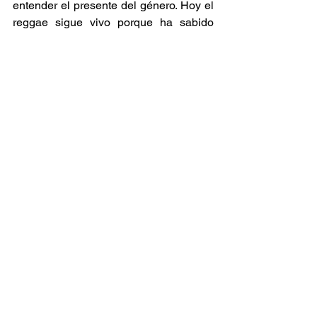
entender el presente del género. Hoy el 
reggae sigue vivo porque ha sabido 
transformarse y esa transformación no 
puede explicarse sin la participación 
femenina. Desde las pioneras como 
Rita Marley hasta voces influyentes del 
dancehall como Sister Nancy, la 
presencia femenina ha estado ahí, 
aunque no siempre con el 
reconocimiento que merece. 
Opinión
Raíces y Ritmos
Ver todo
Entradas relacionadas