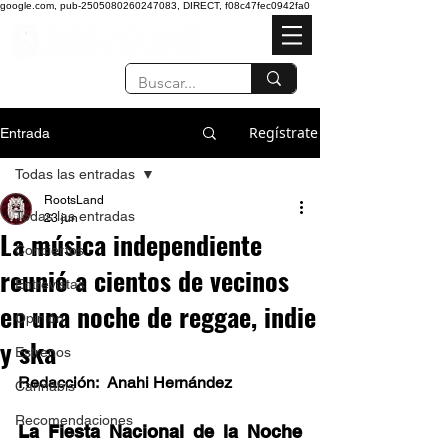
google.com, pub-2505080260247083, DIRECT, f08c47fec0942fa0
Regístrate
Entrada
Todas las entradas
RootsLand
Todas las entradas
23 jun
La música independiente
Conciertos
reunió a cientos de vecinos
Entrevistas
en una noche de reggae, indie
Opinión
y ska
Estrenos
Redacción:  Anahi Hernández
Cannabis
Recomendaciones
La Fiesta Nacional de la Noche 