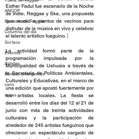
Fuera del reggae
Esther Fadul fue escenario de la Noche 
ANCOP
de Indie, Reggae y Ska, una propuesta 
que reunió a cientos de vecinos para 
Conociendo Reggae
disfrutar de la música en vivo y celebrar 
Columna del día
el talento artístico fueguino. 
Sorteos
La actividad formó parte de la 
Eventos
programación impulsada por la 
Artistas
Municipalidad de Ushuaia a través de 
la Secretaria de Políticas Ambientales, 
Bandas emergentes
Culturales y Educativas, en el marco de 
cann
una edición que apostó fuertemente por 
raices
los artistas locales. La fiesta se 
desarrolló entre los días del 12 al 21 de 
junio con más de treinta actividades 
culturales y la participación de 
alrededor de 245 artistas fueguinos que 
ofrecieron un espectáculo cargado de 