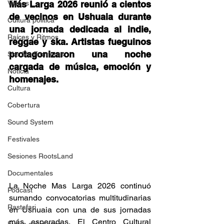
Videos
Más Larga 2026 reunió a cientos 
de vecinos en Ushuaia durante 
Cultura política
una jornada dedicada al indie, 
Raíces y Ritmos
reggae y ska. Artistas fueguinos 
protagonizaron una noche 
Ska Sin Fronteras
cargada de música, emoción y 
Noticia
homenajes.  
Cultura
Cobertura
Sound System
Festivales
Sesiones RootsLand
Documentales
La Noche Mas Larga 2026 continuó 
Podcast
sumando convocatorias multitudinarias 
Rastafari
en Ushuaia con una de sus jornadas 
más esperadas. El Centro Cultural 