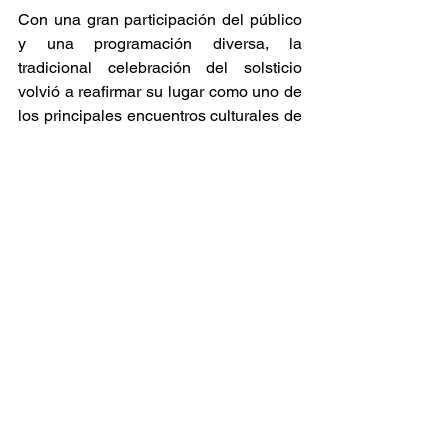
Con una gran participación del público 
y una programación diversa, la 
tradicional celebración del solsticio 
volvió a reafirmar su lugar como uno de 
los principales encuentros culturales de 
Ushuaia, promoviendo la identidad 
fueguina y el acceso de la comunidad a 
propuestas artísticas. 
Conciertos
Ver todo
Entradas relacionadas