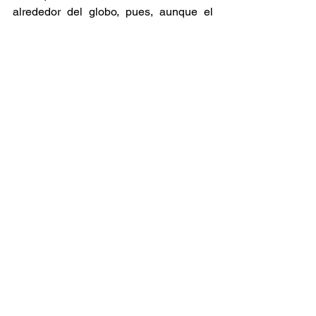
alrededor del globo, pues, aunque el 
legendario productor ya dio ese paso 
definitivo hacia la eternidad a los 78 
años de edad, su catálogo continúa 
siendo una fuente inagotable de 
inspiración para muchísimos músicos 
independientes, demostrando que las 
verdaderas leyendas nunca mueren 
mientras exista alguien dispuesto a 
bailar.
Raíces y Ritmos
Ver todo
Entradas relacionadas