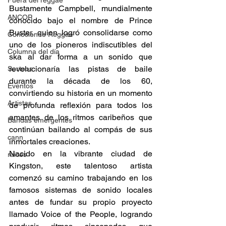
Fuera del reggae
Bustamente Campbell, mundialmente 
ANCOP
conocido bajo el nombre de Prince 
Buster, quien logró consolidarse como 
Conociendo Reggae
uno de los pioneros indiscutibles del 
Columna del día
ska al dar forma a un sonido que 
revolucionaría las pistas de baile 
Sorteos
durante la década de los 60, 
Eventos
convirtiendo su historia en un momento 
Artistas
de profunda reflexión para todos los 
amantes de los ritmos caribeños que 
Bandas emergentes
continúan bailando al compás de sus 
cann
inmortales creaciones.
Nacido en la vibrante ciudad de 
raices
Kingston, este talentoso artista 
comenzó su camino trabajando en los 
famosos sistemas de sonido locales 
antes de fundar su propio proyecto 
llamado Voice of the People, logrando 