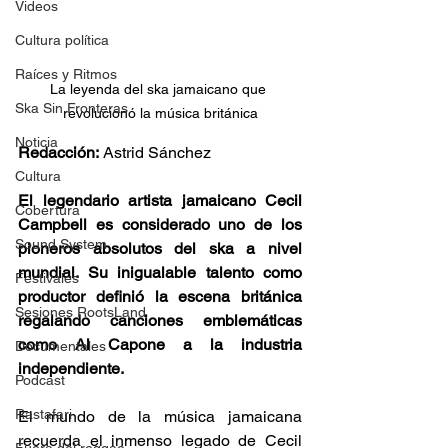
Videos
Cultura política
Raíces y Ritmos
La leyenda del ska jamaicano que 
Ska Sin Fronteras
revolucionó la música británica
Noticia
Redacción:
 Astrid Sánchez
Cultura
El legendario artista jamaicano Cecil 
Cobertura
Campbell es considerado uno de los 
Sound System
pioneros absolutos del ska a nivel 
mundial. Su inigualable talento como 
Festivales
productor definió la escena británica 
Sesiones RootsLand
regalando canciones emblemáticas 
como Al Capone a la industria 
Documentales
independiente.
Podcast
Rastafari
El mundo de la música jamaicana 
recuerda el inmenso legado de Cecil 