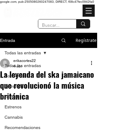
google.com, pub-2505080260247083, DIRECT, f08c47fec0942fa0
Regístrate
Entrada
Todas las entradas
erikacortes22
Todas las entradas
4 abr
La leyenda del ska jamaicano
Conciertos
que revolucionó la música
Entrevistas
británica
Opinión
Estrenos
Cannabis
Recomendaciones