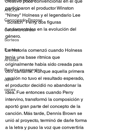
Fuera del reggae
creativo poco convencional en el que 
participaron el productor Winston 
ANCOP
"Niney" Holness y el legendario Lee 
Conociendo Reggae
"Scratch" Perry, dos figuras 
fundamentales en la evolución del 
Columna del día
género. 
Sorteos
Eventos
La historia comenzó cuando Holness 
tenía una base rítmica que 
Artistas
originalmente había sido creada para 
Bandas emergentes
otro cantante. Aunque aquella primera 
versión no tuvo el resultado esperado, 
cann
el productor decidió no abandonar la 
raices
idea. Fue entonces cuando Perry 
intervino, transformó la composición y 
aportó gran parte del concepto de la 
canción. Más tarde, Dennis Brown se 
unió al proyecto, terminó de darle forma 
a la letra y puso la voz que convertiría 