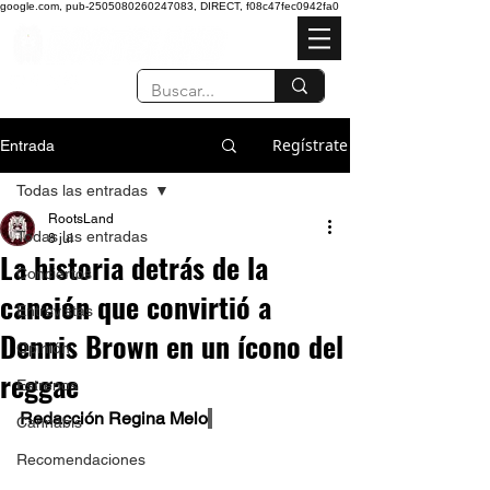
google.com, pub-2505080260247083, DIRECT, f08c47fec0942fa0
Regístrate
Entrada
Todas las entradas
RootsLand
Todas las entradas
8 jul
La historia detrás de la
Conciertos
canción que convirtió a
Entrevistas
Dennis Brown en un ícono del
Opinión
reggae
Estrenos
Redacción Regina Melo
Cannabis
Recomendaciones