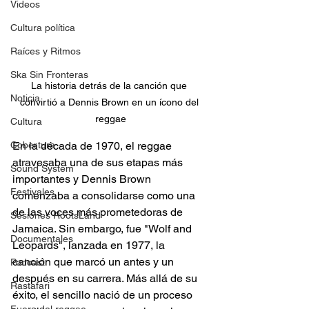
Videos
Cultura política
Raíces y Ritmos
Ska Sin Fronteras
La historia detrás de la canción que 
Noticia
convirtió a Dennis Brown en un ícono del 
reggae
Cultura
Cobertura
En la década de 1970, el reggae 
atravesaba una de sus etapas más 
Sound System
importantes y Dennis Brown 
Festivales
comenzaba a consolidarse como una 
de las voces más prometedoras de 
Sesiones RootsLand
Jamaica. Sin embargo, fue "Wolf and 
Documentales
Leopards", lanzada en 1977, la 
canción que marcó un antes y un 
Podcast
después en su carrera. Más allá de su 
Rastafari
éxito, el sencillo nació de un proceso 