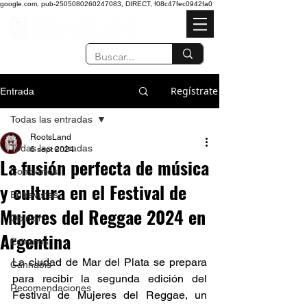
google.com, pub-2505080260247083, DIRECT, f08c47fec0942fa0
Regístrate
Entrada
Todas las entradas
RootsLand
Todas las entradas
6 sept 2024
La fusión perfecta de música
Conciertos
y cultura en el Festival de
Entrevistas
Mujeres del Reggae 2024 en
Opinión
Argentina
Estrenos
La ciudad de Mar del Plata se prepara 
Cannabis
para recibir la segunda edición del 
Recomendaciones
Festival de Mujeres del Reggae, un 