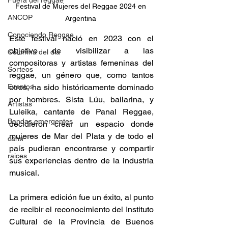
Fuera del reggae
Festival de Mujeres del Reggae 2024 en 
ANCOP
Argentina 
Conociendo Reggae
Este festival nació en 2023 con el 
objetivo de visibilizar a las 
Columna del día
compositoras y artistas femeninas del 
Sorteos
reggae, un género que, como tantos 
Eventos
otros, ha sido históricamente dominado 
por hombres. Sista Lúu, bailarina, y 
Artistas
Luleika, cantante de Panal Reggae, 
Bandas emergentes
decidieron crear un espacio donde 
mujeres de Mar del Plata y de todo el 
cann
país pudieran encontrarse y compartir 
raices
sus experiencias dentro de la industria 
musical. 
La primera edición fue un éxito, al punto 
de recibir el reconocimiento del Instituto 
Cultural de la Provincia de Buenos 