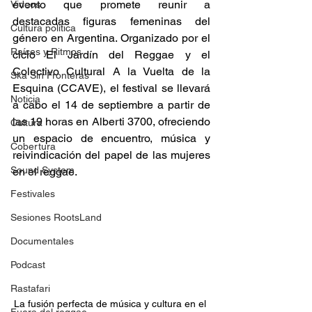
evento que promete reunir a 
Videos
destacadas figuras femeninas del 
Cultura política
género en Argentina. Organizado por el 
Raíces y Ritmos
ciclo El Jardín del Reggae y el 
Colectivo Cultural A la Vuelta de la 
Ska Sin Fronteras
Esquina (CCAVE), el festival se llevará 
Noticia
a cabo el 14 de septiembre a partir de 
las 19 horas en Alberti 3700, ofreciendo 
Cultura
un espacio de encuentro, música y 
Cobertura
reivindicación del papel de las mujeres 
Sound System
en el reggae.
Festivales
Sesiones RootsLand
Documentales
Podcast
Rastafari
La fusión perfecta de música y cultura en el 