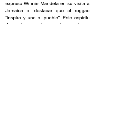
expresó Winnie Mandela en su visita a 
Jamaica al destacar que el reggae 
“inspira y une al pueblo”. Este espíritu 
de unidad y lucha estará presente en 
cada acorde y verso durante el festival. 
Con un cartel lleno de talento femenino 
y un mensaje de conciencia y 
empoderamiento, el Festival de Mujeres 
del Reggae promete ser uno de los 
eventos más importantes del año en 
Mar del Plata. 
Noticia
Eventos
Ver todo
Entradas relacionadas