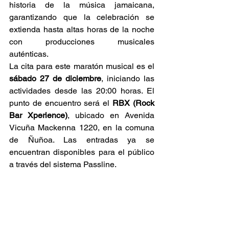
historia de la música jamaicana, 
garantizando que la celebración se 
extienda hasta altas horas de la noche 
con producciones musicales 
auténticas. 
La cita para este maratón musical es el 
sábado 27 de diciembre
, iniciando las 
actividades desde las 20:00 horas. El 
punto de encuentro será el 
RBX (Rock 
Bar Xperience)
, ubicado en Avenida 
Vicuña Mackenna 1220, en la comuna 
de Ñuñoa. Las entradas ya se 
encuentran disponibles para el público 
a través del sistema Passline. 
Asistir a este festival es como abrir una 
cápsula del tiempo musical: nos permite 
conectar con la rebeldía de los años 90 
y la sofisticación del jazz 
contemporáneo, todo bajo el mismo 