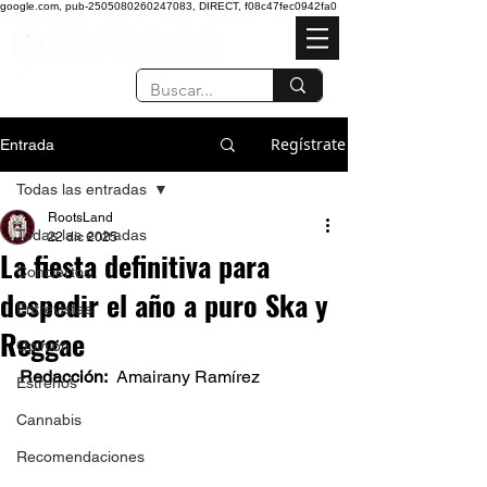
google.com, pub-2505080260247083, DIRECT, f08c47fec0942fa0
Regístrate
Entrada
Todas las entradas
RootsLand
Todas las entradas
22 dic 2025
La fiesta definitiva para
Conciertos
despedir el año a puro Ska y
Entrevistas
Reggae
Opinión
Redacción:  
Amairany Ramírez  
Estrenos
Cannabis
Recomendaciones