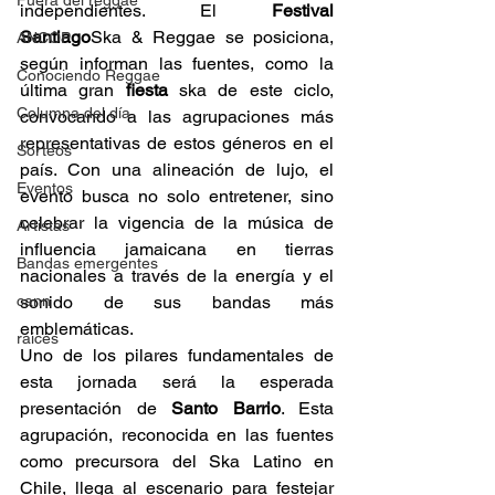
Fuera del reggae
independientes. El 
Festival 
Santiago
Ska & Reggae se posiciona, 
ANCOP
según informan las fuentes, como la 
Conociendo Reggae
última gran 
fiesta
 ska de este ciclo, 
Columna del día
convocando a las agrupaciones más 
representativas de estos géneros en el 
Sorteos
país. Con una alineación de lujo, el 
Eventos
evento busca no solo entretener, sino 
celebrar la vigencia de la música de 
Artistas
influencia jamaicana en tierras 
Bandas emergentes
nacionales a través de la energía y el 
sonido de sus bandas más 
cann
emblemáticas. 
raices
Uno de los pilares fundamentales de 
esta jornada será la esperada 
presentación de 
Santo Barrio
. Esta 
agrupación, reconocida en las fuentes 
como precursora del Ska Latino en 
Chile, llega al escenario para festejar 