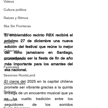
Videos
Cultura política
Raíces y Ritmos
Ska Sin Fronteras
Noticia
El emblemático recinto RBX recibirá el 
próximo 27 de diciembre una nueva 
Cultura
edición del festival que reúne lo mejor 
Cobertura
del ritmo jamaicano en Santiago, 
prometiendo ser la fiesta de fin de año 
Sound System
más importante para los amantes del 
Festivales
ska nacional.
Sesiones RootsLand
El cierre del 2025 en la capital chilena 
Documentales
promete ser vibrante gracias a la quinta 
Podcast
entrega de un encuentro musical que ya 
se ha vuelto tradición entre los 
Rastafari
seguidores de los sonidos 