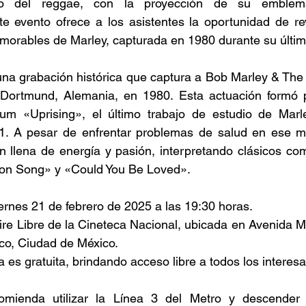
no del reggae, con la proyección de su emblemát
te evento ofrece a los asistentes la oportunidad de rev
orables de Marley, capturada en 1980 durante su última
una grabación histórica que captura a Bob Marley & The 
Dortmund, Alemania, en 1980. Esta actuación formó pa
um «Uprising», el último trabajo de estudio de Marl
81. A pesar de enfrentar problemas de salud en ese m
ón llena de energía y pasión, interpretando clásicos c
on Song» y «Could You Be Loved». 
ernes 21 de febrero de 2025 a las 19:30 horas. 
Aire Libre de la Cineteca Nacional, ubicada en Avenida 
co, Ciudad de México. 
a es gratuita, brindando acceso libre a todos los interes
comienda utilizar la Línea 3 del Metro y descender 