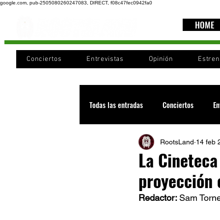
google.com, pub-2505080260247083, DIRECT, f08c47fec0942fa0
HOME
Conciertos
Entrevistas
Opinión
Estre
Todas las entradas
Conciertos
En
RootsLand
14 feb 
Recomendaciones
Videos
La Cineteca
proyección 
Noticia
Cultura
Cobertura
Redactor: 
Sam Torne