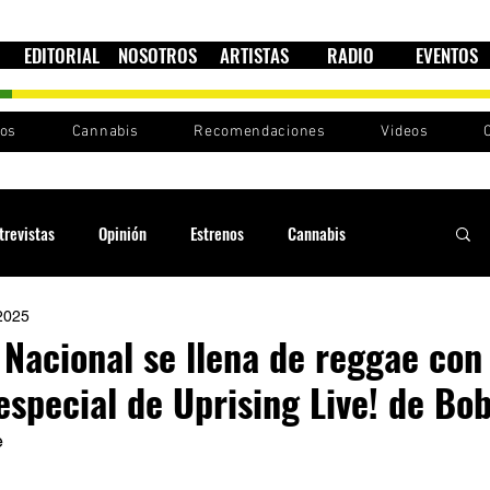
EDITORIAL
NOSOTROS
ARTISTAS
RADIO
EVENTOS
nos
Cannabis
Recomendaciones
Videos
trevistas
Opinión
Estrenos
Cannabis
2025
Cultura política
Raíces y Ritmos
Ska Sin Fronteras
 Nacional se llena de reggae con 
especial de Uprising Live! de Bo
Sound System
Festivales
Sesiones RootsLand
 