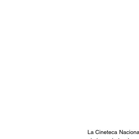
Documentales
Podcast
Ra
Conociendo Reggae
Columna del
Bandas emergentes
cann
La Cineteca Naciona