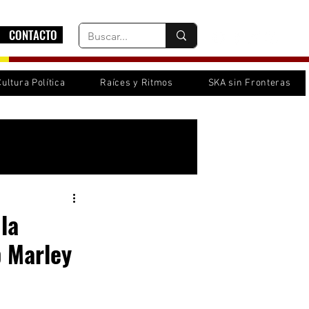
CONTACTO
Cultura Política
Raíces y Ritmos
SKA sin Fronteras
Inicia sesión/ Regístrate
la
b Marley