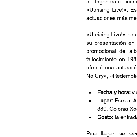
el legendario íco
«Uprising Live!». Es
actuaciones más mem
«Uprising Live!» es 
su presentación en 
promocional del álb
fallecimiento en 19
ofreció una actuaci
No Cry», «Redempti
Fecha y hora: 
vi
Lugar:
 Foro al 
389, Colonia Xo
Costo:
 la entrad
Para llegar, se re