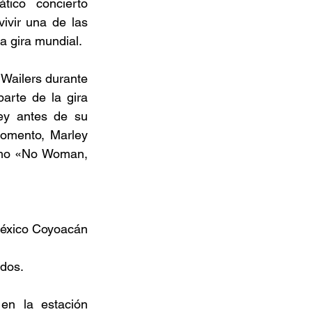
ico concierto 
ivir una de las 
 gira mundial. 
Wailers durante 
rte de la gira 
ey antes de su 
omento, Marley 
omo «No Woman, 
México Coyoacán 
ados. 
en la estación 