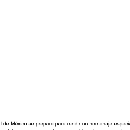
stafari
Fuera del reggae
ANCOP
 día
Sorteos
Eventos
Artistas
raices
l de México se prepara para rendir un homenaje especia