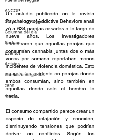
Fuera del reggae
ANCOP
Un estudio publicado en la revista 
Psychology of Addictive Behaviors anali
Conociendo Reggae
zó a 634 parejas casadas a lo largo de 
Columna del día
nueve años. Los investigadores 
Sorteos
encontraron que aquellas parejas que 
consumían cannabis juntas dos o más 
Eventos
veces por semana reportaban menos 
Artistas
incidentes de violencia doméstica. Esto 
no solo fue evidente en parejas donde 
Bandas emergentes
ambos consumían, sino también en 
cann
aquellas donde solo el hombre lo 
raices
hacía. 
El consumo compartido parece crear un 
espacio de relajación y conexión, 
disminuyendo tensiones que podrían 
derivar en conflictos. Según los 