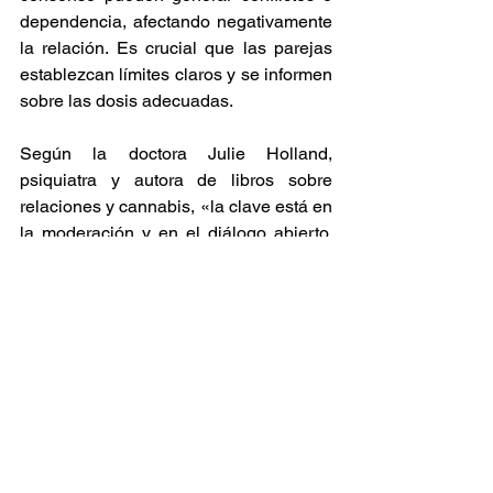
dependencia, afectando negativamente 
la relación. Es crucial que las parejas 
establezcan límites claros y se informen 
sobre las dosis adecuadas. 
Según la doctora Julie Holland, 
psiquiatra y autora de libros sobre 
relaciones y cannabis, «la clave está en 
la moderación y en el diálogo abierto. 
Consumir juntos puede ser una 
experiencia enriquecedora si ambos 
están alineados en sus expectativas y 
objetivos».
Cannabis