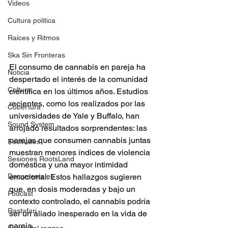
Videos
Cultura política
Raíces y Ritmos
Ska Sin Fronteras
El consumo de cannabis en pareja ha 
Noticia
despertado el interés de la comunidad 
Cultura
científica en los últimos años. Estudios 
recientes, como los realizados por las 
Cobertura
universidades de Yale y Buffalo, han 
Sound System
arrojado resultados sorprendentes: las 
parejas que consumen cannabis juntas 
Festivales
muestran menores índices de violencia 
Sesiones RootsLand
doméstica y una mayor intimidad 
Documentales
emocional. Estos hallazgos sugieren 
que, en dosis moderadas y bajo un 
Podcast
contexto controlado, el cannabis podría 
Rastafari
ser un aliado inesperado en la vida de 
pareja. 