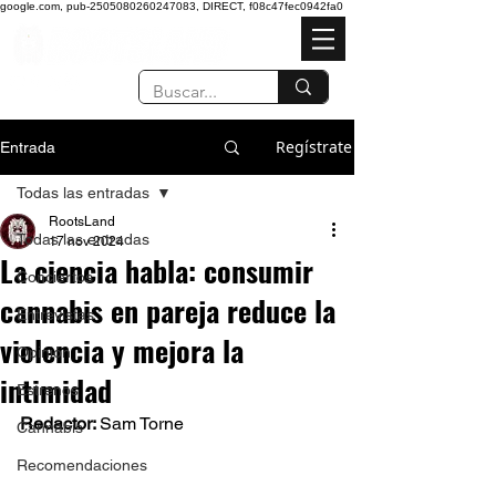
google.com, pub-2505080260247083, DIRECT, f08c47fec0942fa0
Regístrate
Entrada
Todas las entradas
RootsLand
Todas las entradas
17 nov 2024
La ciencia habla: consumir
Conciertos
cannabis en pareja reduce la
Entrevistas
violencia y mejora la
Opinión
intimidad
Estrenos
Redactor: 
Sam Torne 
Cannabis
Recomendaciones