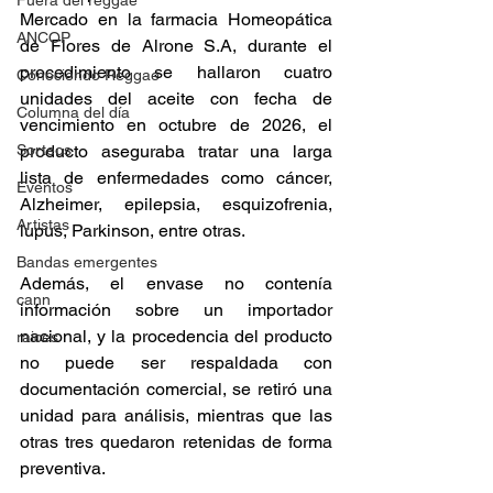
Fuera del reggae
Mercado en la farmacia Homeopática 
ANCOP
de Flores de Alrone S.A, durante el 
procedimiento se hallaron cuatro 
Conociendo Reggae
unidades del aceite con fecha de 
Columna del día
vencimiento en octubre de 2026, el 
Sorteos
producto aseguraba tratar una larga 
lista de enfermedades como cáncer, 
Eventos
Alzheimer, epilepsia, esquizofrenia, 
Artistas
lupus, Parkinson, entre otras.  
Bandas emergentes
Además, el envase no contenía 
cann
información sobre un importador 
nacional, y la procedencia del producto 
raices
no puede ser respaldada con 
documentación comercial, se retiró una 
unidad para análisis, mientras que las 
otras tres quedaron retenidas de forma 
preventiva.  