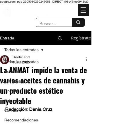
google.com, pub-2505080260247083, DIRECT, f08c47fec0942fa0
Regístrate
Entrada
Todas las entradas
RootsLand
Todas las entradas
18 jul 2025
La ANMAT impide la venta de
Conciertos
varios aceites de cannabis y
Entrevistas
un producto estético
Opinión
inyectable
Estrenos
Redacción: Dania Cruz  
Cannabis
Recomendaciones