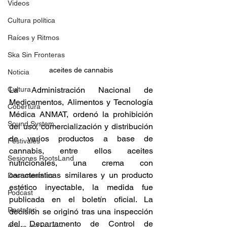
Videos
Cultura política
Raíces y Ritmos
Ska Sin Fronteras
aceites de cannabis
Noticia
Cultura
La Administración Nacional de 
Medicamentos, Alimentos y Tecnología 
Cobertura
Médica ANMAT, ordenó la prohibición 
Sound System
del uso, comercialización y distribución 
de varios productos a base de 
Festivales
cannabis, entre ellos aceites 
Sesiones RootsLand
nutricionales, una crema con 
características similares y un producto 
Documentales
estético inyectable, la medida fue 
Podcast
publicada en el boletín oficial. La 
Rastafari
decisión se originó tras una inspección 
del Departamento de Control de 