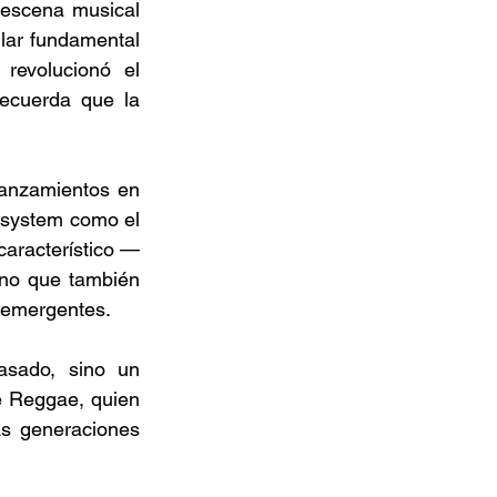
 escena musical 
ar fundamental 
evolucionó el 
ecuerda que la 
anzamientos en 
d system como el 
característico —
no que también 
 emergentes. 
sado, sino un 
e Reggae, quien 
s generaciones 