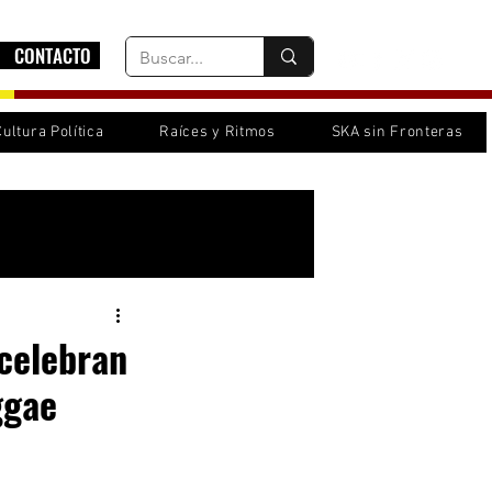
CONTACTO
Cultura Política
Raíces y Ritmos
SKA sin Fronteras
Inicia sesión/ Regístrate
celebran
ggae