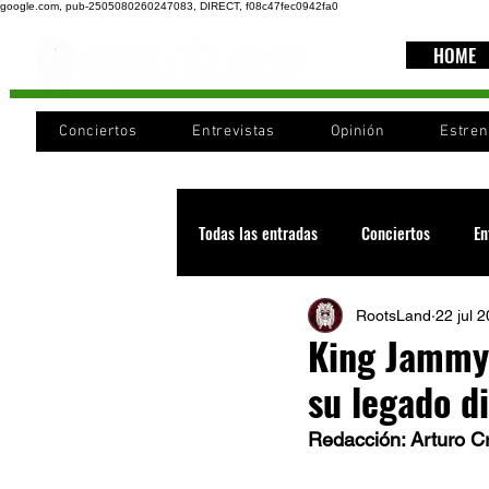
google.com, pub-2505080260247083, DIRECT, f08c47fec0942fa0
HOME
Conciertos
Entrevistas
Opinión
Estre
Todas las entradas
Conciertos
En
RootsLand
22 jul 
Recomendaciones
Videos
King Jammy 
su legado di
Noticia
Cultura
Cobertura
Redacción: Arturo C