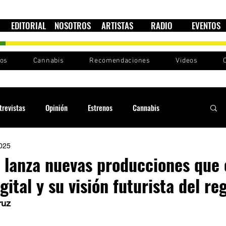
EDITORIAL
NOSOTROS
ARTISTAS
RADIO
EVENTOS
nos
Cannabis
Recomendaciones
Videos
trevistas
Opinión
Estrenos
Cannabis
2025
Cultura política
Raíces y Ritmos
Ska Sin Fronteras
lanza nuevas producciones que 
gital y su visión futurista del re
Sound System
Festivales
Sesiones RootsLand
ruz 