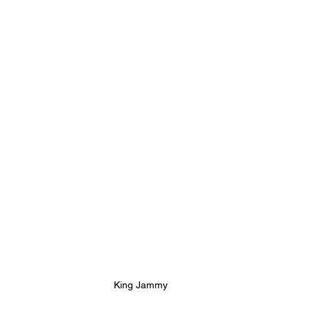
stafari
Fuera del reggae
ANCOP
 día
Sorteos
Eventos
Artistas
raices
King Jammy