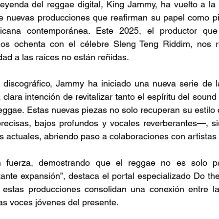
leyenda del reggae digital, King Jammy, ha vuelto a la
e nuevas producciones que reafirman su papel como pil
cana contemporánea. Este 2025, el productor que r
ños ochenta con el célebre Sleng Teng Riddim, nos r
idad a las raíces no están reñidas. 
o discográfico, Jammy ha iniciado una nueva serie de l
la clara intención de revitalizar tanto el espíritu del soun
reggae. Estas nuevas piezas no solo recuperan su estilo 
precisas, bajos profundos y vocales reverberantes—, si
 actuales, abriendo paso a colaboraciones con artistas
 fuerza, demostrando que el reggae no es solo pa
ante expansión”, destaca el portal especializado Do th
estas producciones consolidan una conexión entre la
las voces jóvenes del presente. 