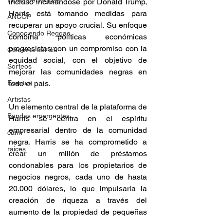
Fuera del reggae
incluso inclinándose por Donald Trump, 
Harris está tomando medidas para 
ANCOP
recuperar un apoyo crucial. Su enfoque 
Conociendo Reggae
combina políticas económicas 
progresistas con un compromiso con la 
Columna del día
equidad social, con el objetivo de 
Sorteos
mejorar las comunidades negras en 
Eventos
todo el país. 
Artistas
Un elemento central de la plataforma de 
Bandas emergentes
Harris se centra en el espíritu 
empresarial dentro de la comunidad 
cann
negra. Harris se ha comprometido a 
raices
crear un millón de préstamos 
condonables para los propietarios de 
negocios negros, cada uno de hasta 
20.000 dólares, lo que impulsaría la 
creación de riqueza a través del 
aumento de la propiedad de pequeñas 