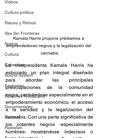
Videos
Cultura política
Raíces y Ritmos
Ska Sin Fronteras
Kamala Harris propone préstamos a 
Noticia
emprendedores negros y la legalización del 
cannabis
Cultura
Cobertura
La vicepresidenta Kamala Harris ha 
esbozado un plan integral diseñado 
Sound System
para abordar las principales 
Festivales
preocupaciones de la comunidad 
negra, centrándose especialmente en el 
Sesiones RootsLand
empoderamiento económico, el acceso 
Documentales
a la sanidad y la legalización del 
cannabis. Con una parte significativa de 
Podcast
los votantes negros -especialmente 
Rastafari
hombres- mostrándose indecisos o 