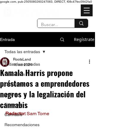
google.com, pub-2505080260247083, DIRECT, f08c47fec0942fa0
Regístrate
Entrada
Todas las entradas
RootsLand
Todas las entradas
16 oct 2024
Kamala Harris propone
Conciertos
préstamos a emprendedores
Entrevistas
negros y la legalización del
Opinión
cannabis
Estrenos
Redactor: 
Sam Torne 
Cannabis
Recomendaciones