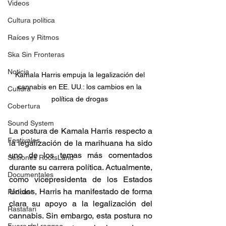
Videos
Cultura política
Raíces y Ritmos
Ska Sin Fronteras
Noticia
Kamala Harris empuja la legalización del 
cannabis en EE. UU.: los cambios en la 
Cultura
política de drogas 
Cobertura
Sound System
La postura de Kamala Harris respecto a 
Festivales
la legalización de la marihuana ha sido 
uno de los temas más comentados 
Sesiones RootsLand
durante su carrera política. Actualmente, 
Documentales
como vicepresidenta de los Estados 
Unidos, Harris ha manifestado de forma 
Podcast
clara su apoyo a la legalización del 
Rastafari
cannabis. Sin embargo, esta postura no 