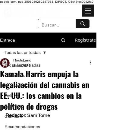
google.com, pub-2505080260247083, DIRECT, f08c47fec0942fa0
Regístrate
Entrada
Todas las entradas
RootsLand
Todas las entradas
3 oct 2024
Kamala Harris empuja la
Conciertos
legalización del cannabis en
Entrevistas
EE. UU.: los cambios en la
Opinión
política de drogas
Estrenos
Redactor: 
Sam Torne 
Cannabis
Recomendaciones