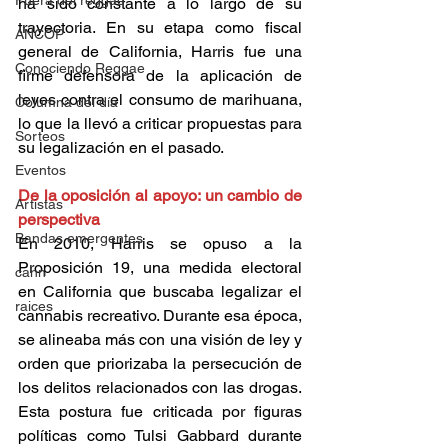
Fuera del reggae
ha sido constante a lo largo de su 
trayectoria. En su etapa como fiscal 
ANCOP
general de California, Harris fue una 
Conociendo Reggae
firme defensora de la aplicación de 
leyes contra el consumo de marihuana, 
Columna del día
lo que la llevó a criticar propuestas para 
Sorteos
su legalización en el pasado. 
Eventos
De la oposición al apoyo: un cambio de 
Artistas
perspectiva 
Bandas emergentes
En 2010, Harris se opuso a la 
Proposición 19, una medida electoral 
cann
en California que buscaba legalizar el 
raices
cannabis recreativo. Durante esa época, 
se alineaba más con una visión de ley y 
orden que priorizaba la persecución de 
los delitos relacionados con las drogas. 
Esta postura fue criticada por figuras 
políticas como Tulsi Gabbard durante 