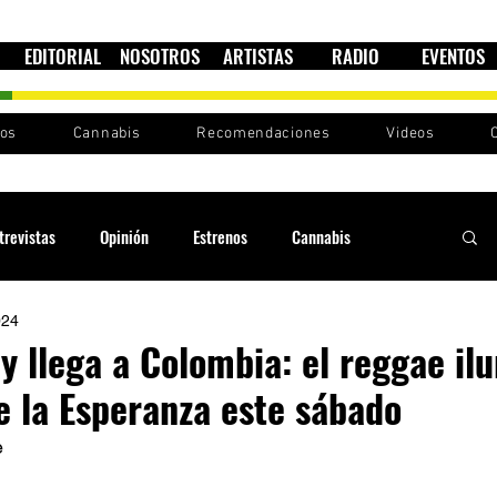
EDITORIAL
NOSOTROS
ARTISTAS
RADIO
EVENTOS
nos
Cannabis
Recomendaciones
Videos
trevistas
Opinión
Estrenos
Cannabis
024
Cultura política
Raíces y Ritmos
Ska Sin Fronteras
y llega a Colombia: el reggae il
e la Esperanza este sábado
Sound System
Festivales
Sesiones RootsLand
 