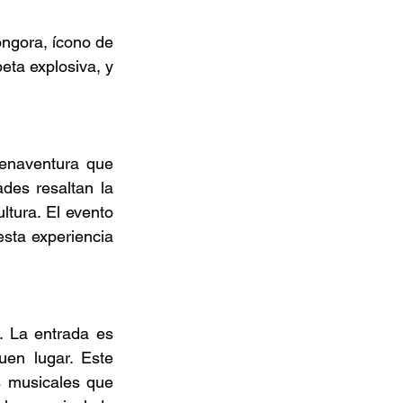
óngora, ícono de 
ta explosiva, y 
enaventura que 
des resaltan la 
tura. El evento 
sta experiencia 
. La entrada es 
en lugar. Este 
 musicales que 