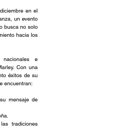
iciembre en el 
anza, un evento 
 busca no solo 
iento hacia los 
 nacionales e 
arley. Con una 
to éxitos de su 
se encuentran: 
 su mensaje de 
ña. 
as tradiciones 