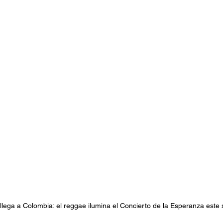
stafari
Fuera del reggae
ANCOP
 día
Sorteos
Eventos
Artistas
raices
 llega a Colombia: el reggae ilumina el Concierto de la Esperanza este