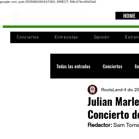
google.com, pub-2505080260247083, DIRECT, f08c47fec0942fa0
HOME
Conciertos
Entrevistas
Opinión
Estre
Todas las entradas
Conciertos
En
RootsLand
4 dic 2
Recomendaciones
Videos
Julian Marle
Concierto d
Noticia
Cultura
Cobertura
Redactor: 
Sam Torne