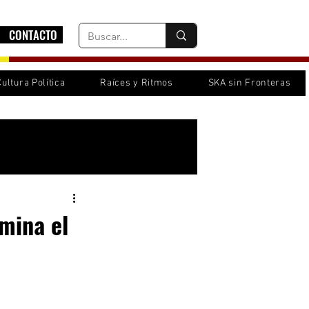
CONTACTO
Cultura Política
Raíces y Ritmos
SKA sin Fronteras
Inicia sesión/ Regístrate
umina el