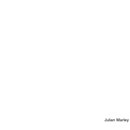
Documentales
Podcast
Ra
Conociendo Reggae
Columna del
Bandas emergentes
cann
Julian Marley