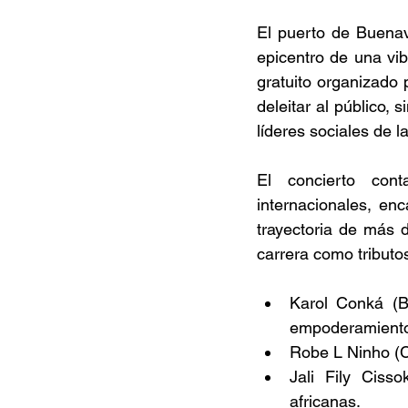
El puerto de Buenav
epicentro de una vib
gratuito organizado
deleitar al público,
líderes sociales de la
El concierto cont
internacionales, en
trayectoria de más d
carrera como tributo
Karol Conká (B
empoderamiento 
Robe L Ninho (C
Jali Fily Ciss
africanas. 