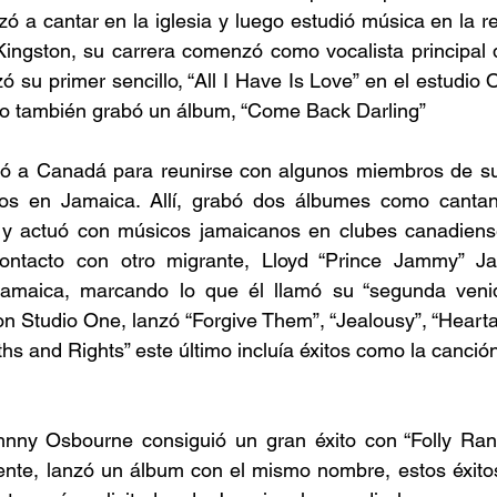
 a cantar en la iglesia y luego estudió música en la r
Kingston, su carrera comenzó como vocalista principal 
 su primer sencillo, “All I Have Is Love” en el estudio
 también grabó un álbum, “Come Back Darling” 
 a Canadá para reunirse con algunos miembros de su fa
ticos en Jamaica. Allí, grabó dos álbumes como cantant
y actuó con músicos jamaicanos en clubes canadiense
contacto con otro migrante, Lloyd “Prince Jammy” J
amaica, marcando lo que él llamó su “segunda venid
on Studio One, lanzó “Forgive Them”, “Jealousy”, “Hearta
ths and Rights” este último incluía éxitos como la canción 
ny Osbourne consiguió un gran éxito con “Folly Rank
nte, lanzó un álbum con el mismo nombre, estos éxitos 