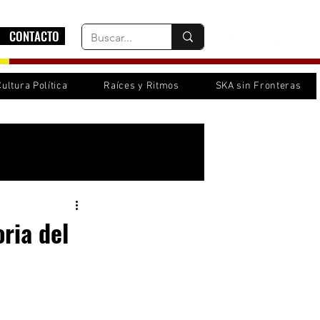
CONTACTO
Cultura Política
Raíces y Ritmos
SKA sin Fronteras
Inicia sesión/ Regístrate
oria del