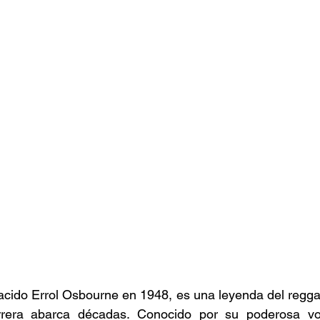
stafari
Fuera del reggae
ANCOP
 día
Sorteos
Eventos
Artistas
raices
cido Errol Osbourne en 1948, es una leyenda del reggae
rera abarca décadas. Conocido por su poderosa voz