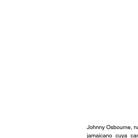
Documentales
Podcast
Ra
Conociendo Reggae
Columna del
Bandas emergentes
cann
Johnny Osbourne, na
jamaicano cuya car