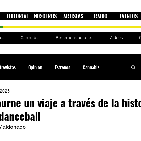
EDITORIAL
NOSOTROS
ARTISTAS
RADIO
EVENTOS
nos
Cannabis
Recomendaciones
Videos
trevistas
Opinión
Estrenos
Cannabis
 2025
Cultura política
Raíces y Ritmos
Ska Sin Fronteras
rne un viaje a través de la hist
 danceball
Sound System
Festivales
Sesiones RootsLand
 Maldonado