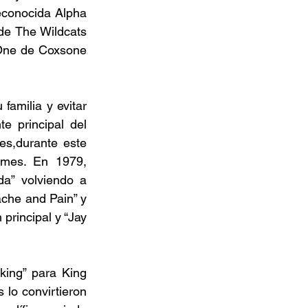
econocida Alpha 
de The Wildcats 
 One de Coxsone 
milia y evitar 
e principal del 
s,durante este 
ames. En 1979, 
a” volviendo a 
che and Pain” y 
principal y “Jay 
ing” para King 
lo convirtieron 