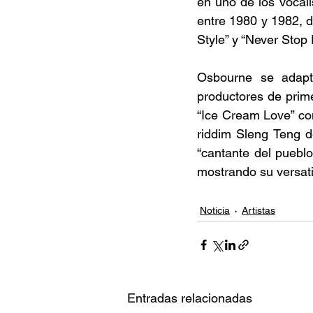
en uno de los vocali
entre 1980 y 1982, d
Style” y “Never Stop 
Osbourne se adaptó
productores de prime
“Ice Cream Love” co
riddim Sleng Teng d
“cantante del puebl
mostrando su versati
Noticia
Artistas
Entradas relacionadas