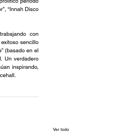
olífico periodo 
”, “Innah Disco 
rabajando con 
xitoso sencillo 
” (basado en el 
. Un verdadero 
an inspirando, 
cehall. 
Ver todo