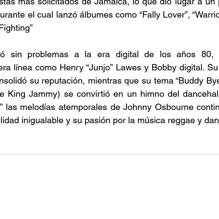
stas más solicitados de Jamaica, lo que dio lugar a un pr
urante el cual lanzó álbumes como “Fally Lover”, “Warrior
Fighting” 
 sin problemas a la era digital de los años 80, t
ra línea como Henry “Junjo” Lawes y Bobby digital. Su e
nsolidó su reputación, mientras que su tema “Buddy Bye
e King Jammy) se convirtió en un himno del dancehall
o” las melodías atemporales de Johnny Osbourne continú
lidad inigualable y su pasión por la música reggae y dan