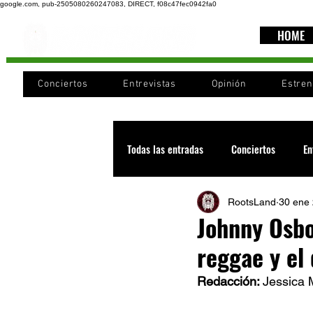
google.com, pub-2505080260247083, DIRECT, f08c47fec0942fa0
HOME
Conciertos
Entrevistas
Opinión
Estre
Todas las entradas
Conciertos
En
RootsLand
30 ene
Recomendaciones
Videos
Johnny Osbou
reggae y el
Noticia
Cultura
Cobertura
Redacción: 
Jessica