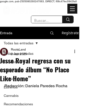
google.com, pub-2505080260247083, DIRECT, f08c47fec0942fa0
Regístrate
Entrada
Todas las entradas
RootsLand
Todas las entradas
2 sept 2025
Jesse Royal regresa con su
Conciertos
esperado álbum “No Place
Entrevistas
Like Home”
Opinión
Redacción: Daniela Paredes Rocha  
Estrenos
Cannabis
Recomendaciones