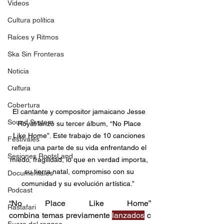
Videos
Cultura política
Raíces y Ritmos
Ska Sin Fronteras
Noticia
Cultura
Cobertura
El cantante y compositor jamaicano Jesse 
Sound System
Royal lanzó su tercer álbum, “No Place 
Like Home”. Este trabajo de 10 canciones 
Festivales
refleja una parte de su vida enfrentando el 
Sesiones RootsLand
miedo, fragilidad, lo que en verdad importa, 
su tierra natal, compromiso con su 
Documentales
comunidad y su evolución artística.”  
Podcast
“No Place Like Home” 
Rastafari
combina temas previamente 
lanzados
 c