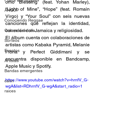
Fuera del reggae
omo “Blessing” (feat. Yohan Marley), 
“Light of Mine”, “Hope” (feat. Romain 
ANCOP
Virgo) y “Your Soul” con seis nuevas 
Conociendo Reggae
canciones que reflejan la identidad, 
conexión con Jamaica y religiosidad.  
Columna del día
El álbum cuenta con colaboraciones de 
Sorteos
artistas como Kabaka Pyramid, Melanie 
Eventos
Fiona y Perfect Giddimani y se 
encuentra disponible en Bandcamp, 
Artistas
Apple Music y Spotify. 
Bandas emergentes
https://www.youtube.com/watch?v=hrnfV_G-
cann
wgA&list=RDhrnfV_G-wgA&start_radio=1
raices