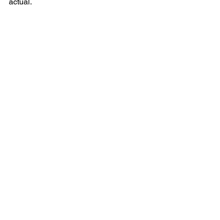
actual. 
Noticia
Recomendaciones
Ver todo
Entradas relacionadas