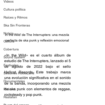
Videos
Cultura política
Raíces y Ritmos
Ska Sin Fronteras
Noticia
In the Wild’ de The Interrupters: una mezcla 
perfecta de ska punk y reflexión emocional 
Cultura
Cobertura
«In the Wild» es el cuarto álbum de 
Sound System
estudio de The Interrupters, lanzado el 5 
Festivales
de agosto de 2022 bajo el sello 
Hellcat Records. Este trabajo marca 
Sesiones RootsLand
una evolución significativa en el sonido 
Documentales
de la banda, incorporando una mezcla 
de ska punk con elementos de reggae, 
Podcast
rocksteady y pop punk. 
Rastafari