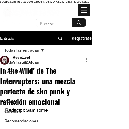
google.com, pub-2505080260247083, DIRECT, f08c47fec0942fa0
Regístrate
Entrada
Todas las entradas
RootsLand
Todas las entradas
21 nov 2024
In the Wild’ de The
Conciertos
Interrupters: una mezcla
Entrevistas
perfecta de ska punk y
Opinión
reflexión emocional
Estrenos
Redactor: 
Sam Torne 
Cannabis
Recomendaciones