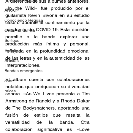
Fuera del reggae
A diferencia de sus álbumes anteriores, 
«In the Wild» fue producido por el 
ANCOP
guitarrista Kevin Bivona en su estudio 
Conociendo Reggae
casero durante el confinamiento por la 
pandemia de COVID-19. Esta decisión 
Columna del día
permitió a la banda explorar una 
Sorteos
producción más íntima y personal, 
Eventos
reflejada en la profundidad emocional 
de las letras y en la autenticidad de las 
Artistas
interpretaciones. 
Bandas emergentes
El álbum cuenta con colaboraciones 
cann
notables que enriquecen su diversidad 
raices
sonora. «As We Live» presenta a Tim 
Armstrong de Rancid y a Rhoda Dakar 
de The Bodysnatchers, aportando una 
fusión de estilos que resalta la 
versatilidad de la banda. Otra 
colaboración significativa es «Love 