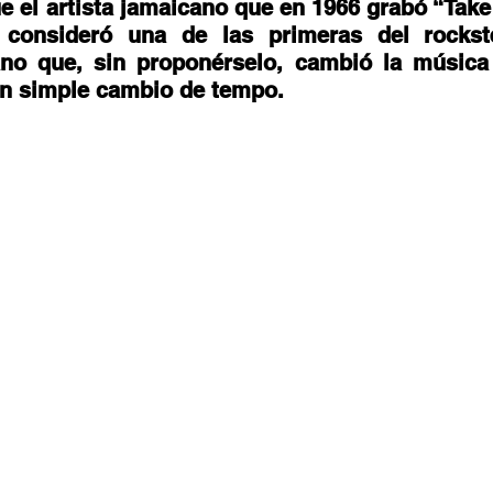
stafari
Fuera del reggae
ANCOP
 el artista jamaicano que en 1966 grabó “Take 
consideró una de las primeras del rockste
ano que, sin proponérselo, cambió la música
n simple cambio de tempo. 
 día
Sorteos
Eventos
Artistas
raices