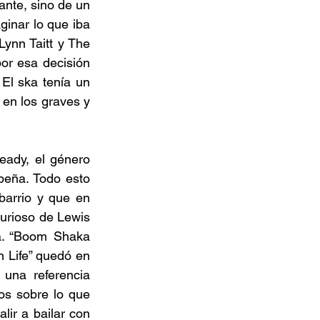
ante, sino de un 
inar lo que iba 
ynn Taitt y The 
or esa decisión 
El ska tenía un 
en los graves y 
ady, el género 
eña. Todo esto 
arrio y que en 
urioso de Lewis 
a. “Boom Shaka 
 Life” quedó en 
una referencia 
os sobre lo que 
ir a bailar con 