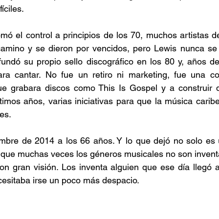
íciles. 
ó el control a principios de los 70, muchos artistas d
amino y se dieron por vencidos, pero Lewis nunca se ri
fundó su propio sello discográfico en los 80 y, años d
a cantar. No fue un retiro ni marketing, fue una co
ue grabara discos como This Is Gospel y a construir d
imos años, varias iniciativas para que la música caribe
es. 
mbre de 2014 a los 66 años. Y lo que dejó no solo es u
e que muchas veces los géneros musicales no son invent
on gran visión. Los inventa alguien que ese día llegó al
cesitaba irse un poco más despacio.  