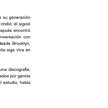
e su generación 
ndió; él siguió 
espués encontró 
nversación con 
esde Brooklyn, 
ña siga viva en 
na discografía, 
ados por genios 
 estudio, había 