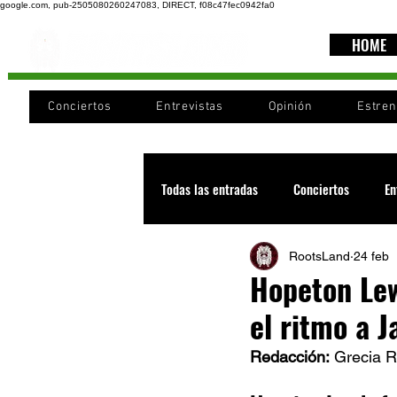
google.com, pub-2505080260247083, DIRECT, f08c47fec0942fa0
HOME
Conciertos
Entrevistas
Opinión
Estre
Todas las entradas
Conciertos
En
RootsLand
24 feb
Recomendaciones
Videos
Hopeton Lew
el ritmo a 
Noticia
Cultura
Cobertura
Redacción:
 Grecia R