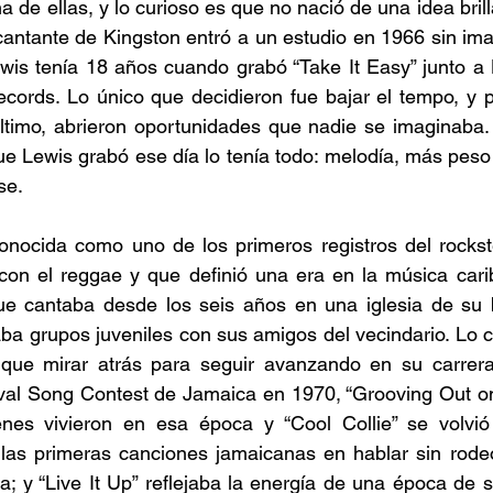
de ellas, y lo curioso es que no nació de una idea brill
antante de Kingston entró a un estudio en 1966 sin imag
wis tenía 18 años cuando grabó “Take It Easy” junto a L
cords. Lo único que decidieron fue bajar el tempo, y p
ltimo, abrieron oportunidades que nadie se imaginaba. 
ue Lewis grabó ese día lo tenía todo: melodía, más peso 
se. 
onocida como uno de los primeros registros del rockste
con el reggae y que definió una era en la música carib
ue cantaba desde los seis años en una iglesia de su b
a grupos juveniles con sus amigos del vecindario. Lo c
que mirar atrás para seguir avanzando en su carrer
ival Song Contest de Jamaica en 1970, “Grooving Out on
es vivieron en esa época y “Cool Collie” se volvió 
e las primeras canciones jamaicanas en hablar sin rode
 y “Live It Up” reflejaba la energía de una época de sal