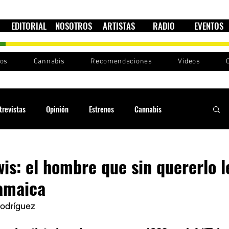
EDITORIAL
NOSOTROS
ARTISTAS
RADIO
EVENTOS
nos
Cannabis
Recomendaciones
Videos
trevistas
Opinión
Estrenos
Cannabis
Cultura política
Raíces y Ritmos
Ska Sin Fronteras
is: el hombre que sin quererlo 
Jamaica
Sound System
Festivales
Sesiones RootsLand
odríguez 