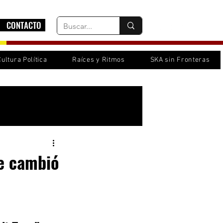
CONTACTO
Cultura Política
Raíces y Ritmos
SKA sin Fronteras
Inicia sesión/ Regístrate
le cambió