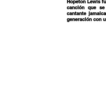
Documentales
Podcast
Ra
Hopeton Lewis fue
canción que se 
cantante jamaic
generación con u
Conociendo Reggae
Columna del
Bandas emergentes
cann