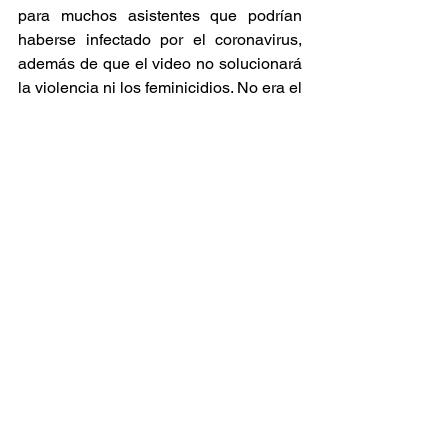
para muchos asistentes que podrían 
haberse infectado por el coronavirus, 
además de que el video no solucionará 
la violencia ni los feminicidios. No era el 
momento de celebrar, pero el 
pensamiento es que si se contagian, si 
mueren algunos cientos, no es mi 
asunto. 
Una de las grandes películas del cine 
americano de la década de los 70 es 
“El Padrino”, basada en la novela de 
Mario Puzo, protagonizada por Marlon 
Brando y Al Pacino.
La película muestra cómo el niño nace 
“como un hombre por naturaleza bueno, 
pero la sociedad lo corrompe después”.
Al final, todo es hipocresía y lo más 