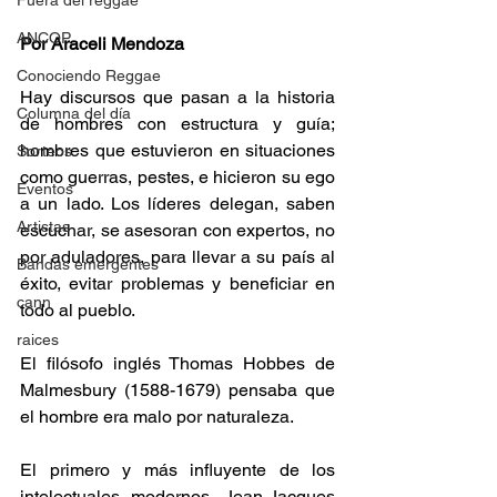
Fuera del reggae
ANCOP
Por Araceli Mendoza
Conociendo Reggae
Hay discursos que pasan a la historia 
Columna del día
de hombres con estructura y guía; 
hombres que estuvieron en situaciones 
Sorteos
como guerras, pestes, e hicieron su ego 
Eventos
a un lado. Los líderes delegan, saben 
Artistas
escuchar, se asesoran con expertos, no 
por aduladores, para llevar a su país al 
Bandas emergentes
éxito, evitar problemas y beneficiar en 
cann
todo al pueblo. 
raices
El filósofo inglés Thomas Hobbes de 
Malmesbury (1588-1679) pensaba que 
el hombre era malo por naturaleza.
El primero y más influyente de los 
intelectuales modernos, Jean-Jacques 