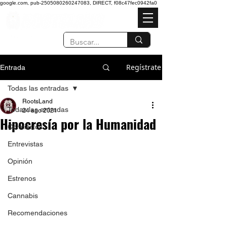
google.com, pub-2505080260247083, DIRECT, f08c47fec0942fa0
Regístrate
Entrada
Todas las entradas
RootsLand
Todas las entradas
24 ago 2021
Hipocresía por la Humanidad
Conciertos
Entrevistas
Opinión
Estrenos
Cannabis
Recomendaciones