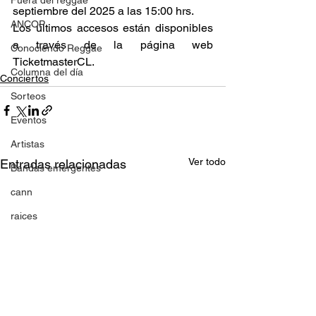
Fuera del reggae
septiembre del 2025 a las 15:00 hrs. 
ANCOP
Los últimos accesos están disponibles 
a través de la página web 
Conociendo Reggae
TicketmasterCL. 
Columna del día
Conciertos
Sorteos
Eventos
Artistas
Ver todo
Entradas relacionadas
Bandas emergentes
cann
raices