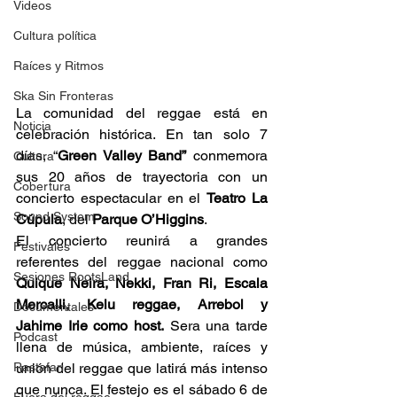
Videos
Cultura política
Raíces y Ritmos
Ska Sin Fronteras
La comunidad del reggae está en 
Noticia
celebración histórica. En tan solo 7 
días, “
Green Valley Band” 
conmemora 
Cultura
sus 20 años de trayectoria con un 
Cobertura
concierto espectacular en el 
Teatro La 
Sound System
Cúpula
, del 
Parque O’Higgins
.  
El concierto reunirá a grandes 
Festivales
referentes del reggae nacional como 
Sesiones RootsLand
Quique Neira, Nekki, Fran Ri, Escala 
Mercalli, Kelu reggae, Arrebol y 
Documentales
Jahime Irie como host.
 Sera una tarde 
Podcast
llena de música, ambiente, raíces y 
Rastafari
unión del reggae que latirá más intenso 
que nunca. El festejo es el sábado 6 de 