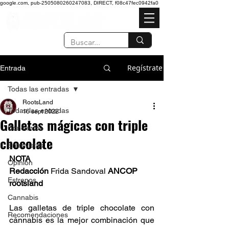
google.com, pub-2505080260247083, DIRECT, f08c47fec0942fa0
Regístrate
Entrada
Todas las entradas
RootsLand
Todas las entradas
16 sept 2022
Galletas mágicas con triple
Conciertos
chocolate
Entrevistas
NOTA
Opinión
Redacción
 Frida Sandoval 
ANCOP 
Estrenos
rootsland
Cannabis
Las galletas de triple chocolate con 
Recomendaciones
cánnabis es la mejor combinación que 