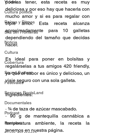
podrías tener, esta receta es muy 
Videos
deliciosa y por eso hay que hacerla con 
Cultura política
mucho amor y si es para regalar con 
Raíces y Ritmos
triple amor. Esta receta alcanza 
aproximadamente para 10 galletas 
Ska Sin Fronteras
dependiendo del tamaño que decidas 
Noticia
hacer.
Cultura
Es ideal para poner en bolsitas y 
Cobertura
regalárselas a tus amigos 420 friendly, 
Sound System
ya que el sabor es único y delicioso, un 
viaje seguro con una sola galleta.
Festivales
Sesiones RootsLand
Ingredientes:
Documentales
· ¾ de taza de azúcar mascabado.
Podcast
· 90 g de mantequilla cannábica a 
temperatura ambiente, la receta la 
Rastafari
tenemos en nuestra página.