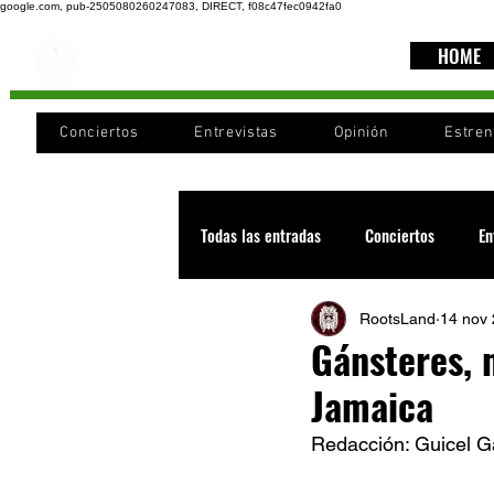
google.com, pub-2505080260247083, DIRECT, f08c47fec0942fa0
HOME
Conciertos
Entrevistas
Opinión
Estre
Todas las entradas
Conciertos
En
RootsLand
14 nov
Recomendaciones
Videos
Gánsteres, 
Jamaica
Noticia
Cultura
Cobertura
Redacción: Guicel Ga