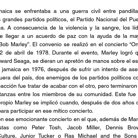
aica se enfrentaba a una guerra civil entre pandillas
 grandes partidos políticos, el Partido Nacional del Pue
a. A consecuencia de la violencia y la sangre, los lí
ue llegar a un acuerdo de paz con la ayuda de la mayo
Bob Marley”. El convenio se realizó en el concierto “O
2 de abril de 1978. Durante el evento, Marley logró qu
ward Seaga, se dieran un apretón de manos sobre el esc
r jamaica en 1976, después de sufrir un intento de ase
uera del país, dos enemigos de los partidos políticos coi
acción fue tratar de acabar con el otro, pero terminaron
tanzas entre los miembros de su comunidad. Este fue el
propio Marley se implicó cuando, después de dos años de 
ra participar en ese mítico concierto. 
 con ese emocionante concierto en el que, además de Marle
istas como Peter Tosh, Jacob Miller, Dennis Brow
lture, Junior Tucker o Ras Michael and the Sons 