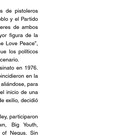
 de pistoleros 
blo y el Partido 
deres de ambos 
r figura de la 
ne Love Peace”, 
e los políticos 
enario.  
sinato en 1976. 
ncidieron en la 
 aliándose, para 
 inicio de una 
exilio, decidió 
y, participaron 
n, Big Youth, 
of Negus. Sin 