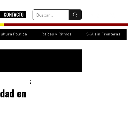
CONTACTO
Cultura Política
Raíces y Ritmos
SKA sin Fronteras
Inicia sesión/ Regístrate
idad en