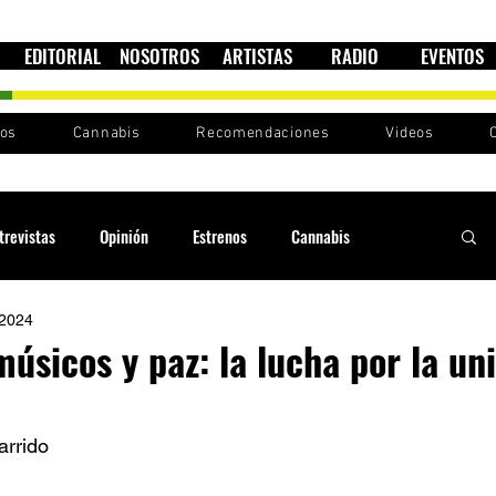
EDITORIAL
NOSOTROS
ARTISTAS
RADIO
EVENTOS
nos
Cannabis
Recomendaciones
Videos
trevistas
Opinión
Estrenos
Cannabis
 2024
Cultura política
Raíces y Ritmos
Ska Sin Fronteras
músicos y paz: la lucha por la un
Sound System
Festivales
Sesiones RootsLand
rrido 