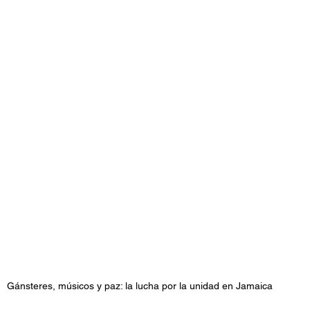
stafari
Fuera del reggae
ANCOP
 día
Sorteos
Eventos
Artistas
raices
Gánsteres, músicos y paz: la lucha por la unidad en Jamaica 