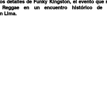
stafari
Fuera del reggae
ANCOP
os detalles de Funky Kingston, el evento que r
Reggae en un encuentro histórico de m
 Lima.  
 día
Sorteos
Eventos
Artistas
raices