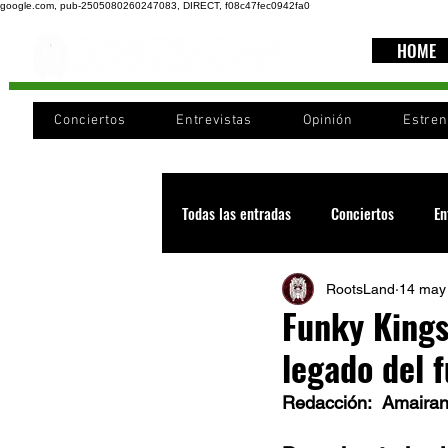
google.com, pub-2505080260247083, DIRECT, f08c47fec0942fa0
HOME
Conciertos
Entrevistas
Opinión
Estre
Todas las entradas
Conciertos
En
RootsLand
14 may
Recomendaciones
Videos
Funky Kings
legado del 
Noticia
Cultura
Cobertura
Redacción:  Amaira