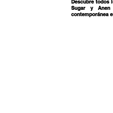
Documentales
Podcast
Ra
Descubre todos l
Sugar y Anen 
contemporánea en
Conociendo Reggae
Columna del
Bandas emergentes
cann