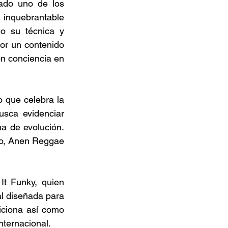
ado uno de los 
 inquebrantable 
o su técnica y 
or un contenido 
on conciencia en 
que celebra la 
sca evidenciar 
a de evolución. 
no, Anen Reggae 
t Funky, quien 
l diseñada para 
iciona así como 
nternacional. 