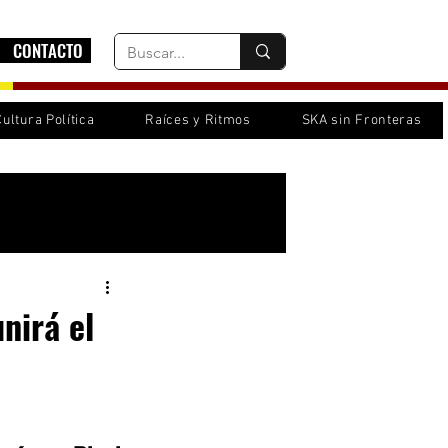
CONTACTO
Cultura Política
Raíces y Ritmos
SKA sin Fronteras
Inicia sesión/ Regístrate
nirá el