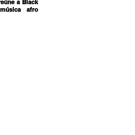
eúne a Black 
úsica afro 