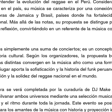
tender la evolución del reggae en el Perú. Consider
 en el país, su música se caracteriza por una conexión
ras de Jamaica y Brasil, países donde ha fortalecid
onal. Más allá de las notas, su propuesta se distingue p
a reflexión, convirtiéndolo en un referente de la música c
s simplemente una suma de conciertos; es un concepto 
ria cultural. Según los organizadores, la propuesta bu
as distintas convergen en la música afro como una form
ugar aporta la sofisticación y la historia del funk perua
ión y la solidez del reggae nacional en el mundo. 
ra se verá completada por la curaduría de DJ Make I
hilvanar ambos universos mediante una selección musica
y el ritmo durante toda la jornada. Este evento se pos
para los amantes de la música con historia y proyección i