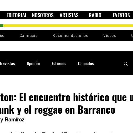
EDITORIAL
NOSOTROS
ARTISTAS
RADIO
EVENTOS
nos
Cannabis
Recomendaciones
Videos
trevistas
Opinión
Estrenos
Cannabis
Cultura política
Raíces y Ritmos
Ska Sin Fronteras
ton: El encuentro histórico que u
funk y el reggae en Barranco
Sound System
Festivales
Sesiones RootsLand
ny Ramírez