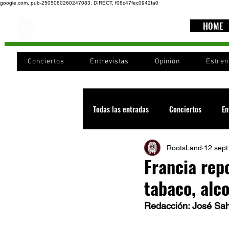
google.com, pub-2505080260247083, DIRECT, f08c47fec0942fa0
HOME
Conciertos
Entrevistas
Opinión
Estre
Todas las entradas
Conciertos
En
RootsLand
12 sept
Recomendaciones
Videos
Francia rep
tabaco, alc
Noticia
Cultura
Cobertura
Redacción: José Sa