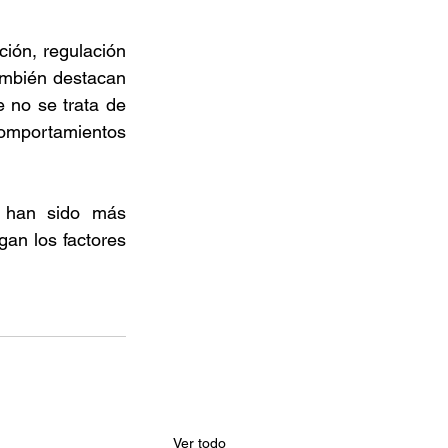
ón, regulación 
ambién destacan 
 no se trata de 
omportamientos 
 han sido más 
n los factores 
Ver todo