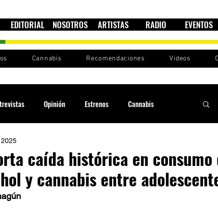
EDITORIAL
NOSOTROS
ARTISTAS
RADIO
EVENTOS
nos
Cannabis
Recomendaciones
Videos
trevistas
Opinión
Estrenos
Cannabis
 2025
Cultura política
Raíces y Ritmos
Ska Sin Fronteras
orta caída histórica en consumo
ohol y cannabis entre adolescent
Sound System
Festivales
Sesiones RootsLand
hagún 