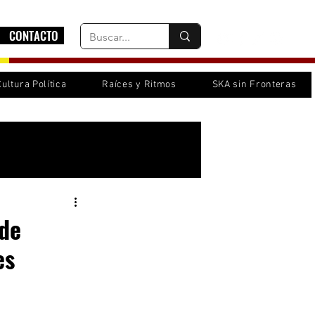
CONTACTO
Cultura Política
Raíces y Ritmos
SKA sin Fronteras
Inicia sesión/ Regístrate
 de
es