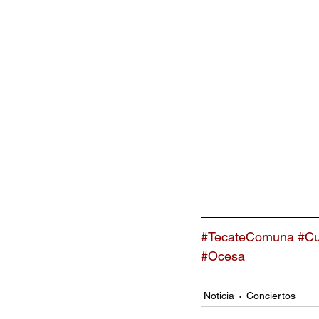
#TecateComuna
#Cu
#Ocesa
Noticia
Conciertos