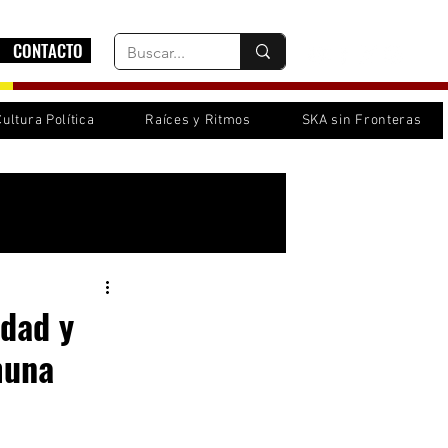
CONTACTO
Cultura Política
Raíces y Ritmos
SKA sin Fronteras
Inicia sesión/ Regístrate
ndad y
muna