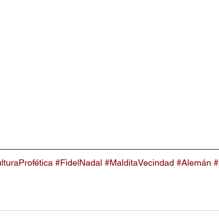
lturaProfética
#FidelNadal
#MalditaVecindad
#Alemán
#