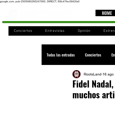
google.com, pub-2505080260247083, DIRECT, f08c47fec0942fa0
HOME
Conciertos
Entrevistas
Opinión
Estre
Todas las entradas
Conciertos
En
RootsLand
16 ago
Recomendaciones
Videos
Fidel Nadal,
muchos arti
Noticia
Cultura
Cobertura