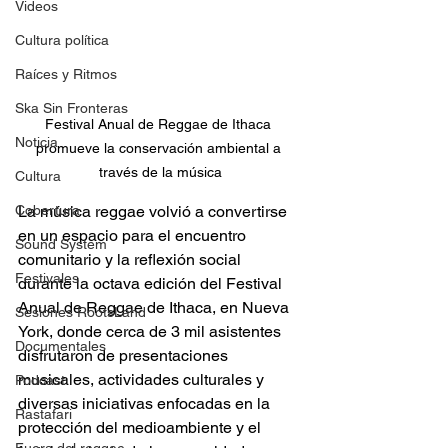
Videos
Cultura política
Raíces y Ritmos
Ska Sin Fronteras
Festival Anual de Reggae de Ithaca 
Noticia
promueve la conservación ambiental a 
través de la música
Cultura
Cobertura
La música reggae volvió a convertirse 
en un espacio para el encuentro 
Sound System
comunitario y la reflexión social 
Festivales
durante la octava edición del Festival 
Anual de Reggae de Ithaca, en Nueva 
Sesiones RootsLand
York, donde cerca de 3 mil asistentes 
Documentales
disfrutaron de presentaciones 
musicales, actividades culturales y 
Podcast
diversas iniciativas enfocadas en la 
Rastafari
protección del medioambiente y el 