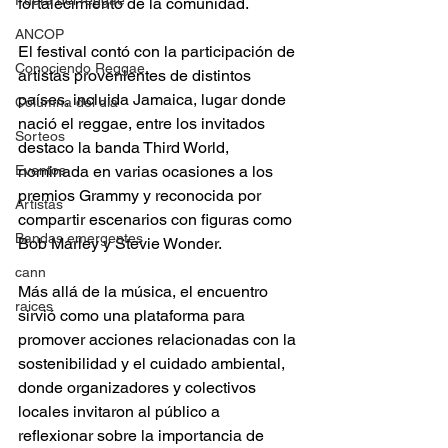
Fuera del reggae
fortalecimiento de la comunidad. 
ANCOP
El festival contó con la participación de 
Conociendo Reggae
artistas provenientes de distintos 
países, incluida Jamaica, lugar donde 
Columna del día
nació el reggae, entre los invitados 
Sorteos
destaco la banda Third World, 
Eventos
nominada en varias ocasiones a los 
premios Grammy y reconocida por 
Artistas
compartir escenarios con figuras como 
Bandas emergentes
Bob Marley y Stevie Wonder. 
cann
Más allá de la música, el encuentro 
raices
sirvió como una plataforma para 
promover acciones relacionadas con la 
sostenibilidad y el cuidado ambiental, 
donde organizadores y colectivos 
locales invitaron al público a 
reflexionar sobre la importancia de 