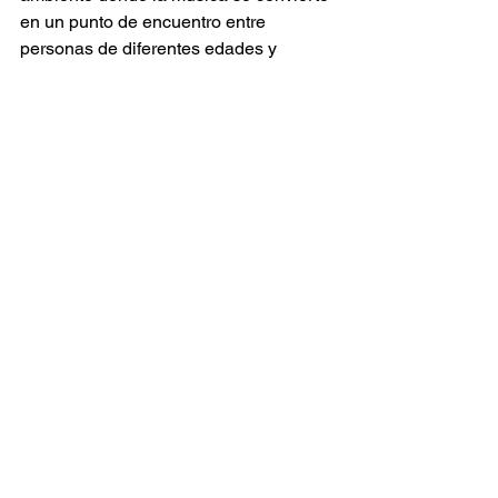
en un punto de encuentro entre 
personas de diferentes edades y 
culturas. Para muchas familias, el 
evento representa una tradición que 
combina entretenimiento con 
aprendizaje sobre temas ambientales y 
sociales. 
Tras ocho ediciones, el Festival Anual 
de Reggae de Ithaca continúa 
consolidándose como un espacio 
donde la cultura, participación 
ciudadana y la conservación del 
entorno en punto en común. A través 
de la música buscan reforzar la 
importancia de proteger los recursos 
naturales y promover comunidades 
más unidas frente a los desafíos 