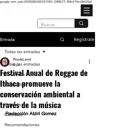
google.com, pub-2505080260247083, DIRECT, f08c47fec0942fa0
Regístrate
Entrada
Todas las entradas
RootsLand
Todas las entradas
6 jul
Festival Anual de Reggae de
Conciertos
Ithaca promueve la
Entrevistas
conservación ambiental a
Opinión
través de la música
Estrenos
Redacción Atziri Gomez  
Cannabis
Recomendaciones