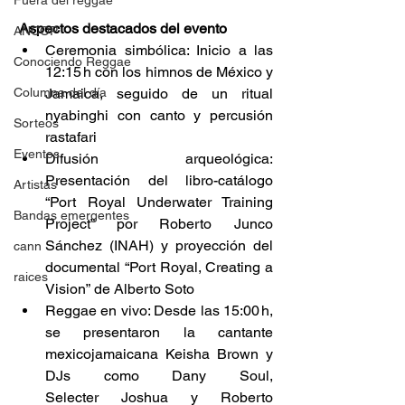
Fuera del reggae
 Aspectos destacados del evento 
ANCOP
Ceremonia simbólica: Inicio a las 
Conociendo Reggae
12:15 h con los himnos de México y 
Columna del día
Jamaica, seguido de un ritual 
nyabinghi con canto y percusión 
Sorteos
rastafari  
Eventos
Difusión arqueológica: 
Presentación del libro-catálogo 
Artistas
“Port Royal Underwater Training 
Bandas emergentes
Project” por Roberto Junco 
Sánchez (INAH) y proyección del 
cann
documental “Port Royal, Creating a 
raices
Vision” de Alberto Soto  
Reggae en vivo: Desde las 15:00 h, 
se presentaron la cantante 
mexicojamaicana Keisha Brown y 
DJs como Dany Soul, 
Selecter Joshua y Roberto 