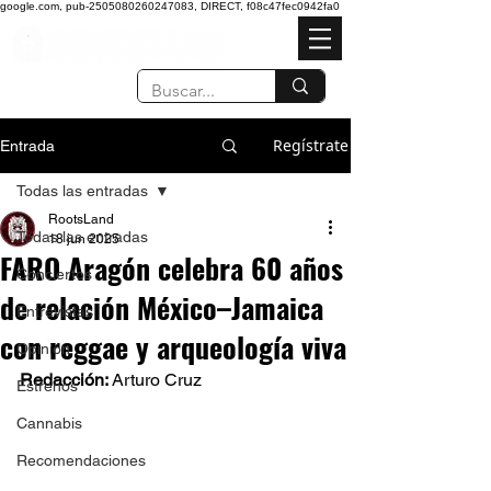
google.com, pub-2505080260247083, DIRECT, f08c47fec0942fa0
Regístrate
Entrada
Todas las entradas
RootsLand
Todas las entradas
18 jun 2025
FARO Aragón celebra 60 años
Conciertos
de relación México–Jamaica
Entrevistas
con reggae y arqueología viva
Opinión
Redacción: 
Arturo Cruz  
Estrenos
Cannabis
Recomendaciones