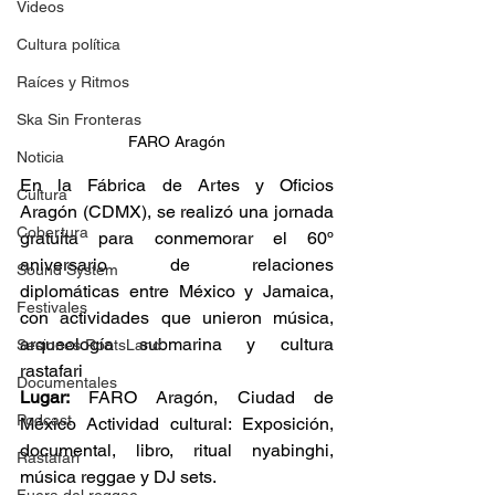
Videos
Cultura política
Raíces y Ritmos
Ska Sin Fronteras
FARO Aragón
Noticia
En la Fábrica de Artes y Oficios 
Cultura
Aragón (CDMX), se realizó una jornada 
Cobertura
gratuita para conmemorar el 60º 
aniversario de relaciones 
Sound System
diplomáticas entre México y Jamaica, 
Festivales
con actividades que unieron música, 
arqueología submarina y cultura 
Sesiones RootsLand
rastafari  
Documentales
Lugar: 
FARO Aragón, Ciudad de 
Podcast
México Actividad cultural: Exposición, 
documental, libro, ritual nyabinghi, 
Rastafari
música reggae y DJ sets.