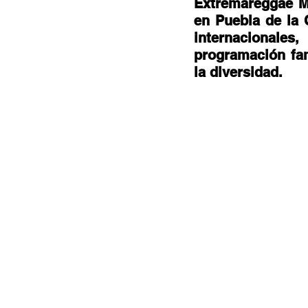
Extremareggae Mu
Documentales
Podcast
Ra
en Puebla de la 
internacionales
programación fami
Conociendo Reggae
Columna del
la diversidad. 
Bandas emergentes
cann