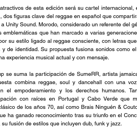
tractivos de esta edición será su cartel internacional,
 dos figuras clave del reggae en español que compartir
 a Unity Sound. Morodo, considerado un referente del gé
s emblemáticas que han marcado a varias generaciones
or su estilo ligado al reggae consciente, con letras qu
es y de identidad. Su propuesta fusiona sonidos como el r
a experiencia musical actual y con mensaje. 
 up se suma la participación de SumeRR, artista jamaic
uesta combina reggae, soul y dancehall con una voz d
en el empoderamiento y los derechos humanos. Tam
pación con raíces en Portugal y Cabo Verde que man
clásico de los años 70, así como Brais Ninguén & Couto
ue ha ganado reconocimiento tras su triunfo en el Conc
a su fusión de estilos que incluyen dub, funk y jazz. 