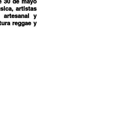
e 30 de mayo 
ca, artistas 
 artesanal y 
ura reggae y 