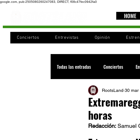
google.com, pub-2505080260247083, DIRECT, f08c47fec0942fa0
HOME
Conciertos
Entrevistas
Opinión
Estre
Todas las entradas
Conciertos
En
RootsLand
30 mar
Recomendaciones
Videos
Extremaregg
horas
Noticia
Cultura
Cobertura
Redacción: 
Samuel G