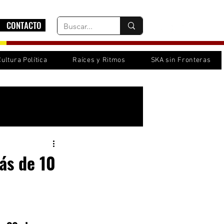
CONTACTO
Cultura Política
Raíces y Ritmos
SKA sin Fronteras
Inicia sesión/ Regístrate
ás de 10