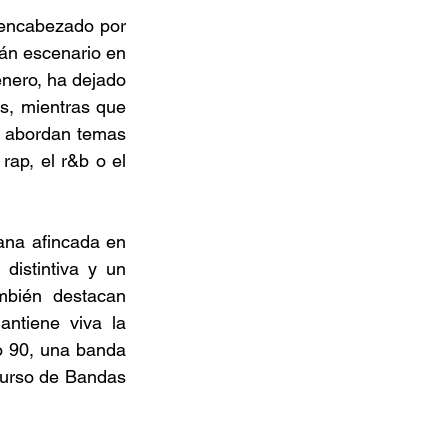
 encabezado por 
án escenario en 
nero, ha dejado 
, mientras que 
e abordan temas 
ap, el r&b o el 
ana afincada en 
istintiva y un 
bién destacan 
tiene viva la 
 90, una banda 
urso de Bandas 