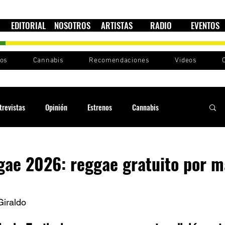
EDITORIAL
NOSOTROS
ARTISTAS
RADIO
EVENTOS
nos
Cannabis
Recomendaciones
Videos
trevistas
Opinión
Estrenos
Cannabis
Cultura política
Raíces y Ritmos
Ska Sin Fronteras
ae 2026: reggae gratuito por m
Sound System
Festivales
Sesiones RootsLand
iraldo 