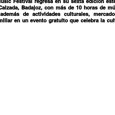
sic Festival regresa en su sexta edición est
stafari
Fuera del reggae
ANCOP
Calzada, Badajoz, con más de 10 horas de músi
, además de actividades culturales, mercado
liar en un evento gratuito que celebra la cult
 día
Sorteos
Eventos
Artistas
raices