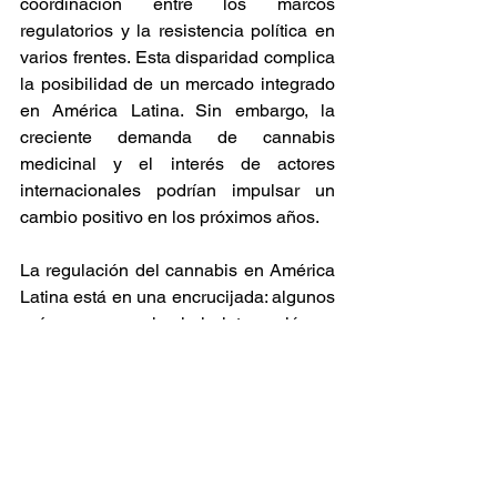
coordinación entre los marcos 
regulatorios y la resistencia política en 
varios frentes. Esta disparidad complica 
la posibilidad de un mercado integrado 
en América Latina. Sin embargo, la 
creciente demanda de cannabis 
medicinal y el interés de actores 
internacionales podrían impulsar un 
cambio positivo en los próximos años. 
La regulación del cannabis en América 
Latina está en una encrucijada: algunos 
países avanzan hacia la integración en 
el mercado global, mientras que otros 
luchan por superar barreras internas 
que frenan su desarrollo​. 
Noticia
Cannabis