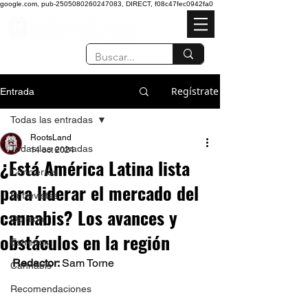
google.com, pub-2505080260247083, DIRECT, f08c47fec0942fa0
Regístrate
Entrada
Todas las entradas
RootsLand
Todas las entradas
14 oct 2024
¿Está América Latina lista
Conciertos
para liderar el mercado del
Entrevistas
cannabis? Los avances y
Opinión
obstáculos en la región
Estrenos
Redactor: 
Sam Torne 
Cannabis
Recomendaciones