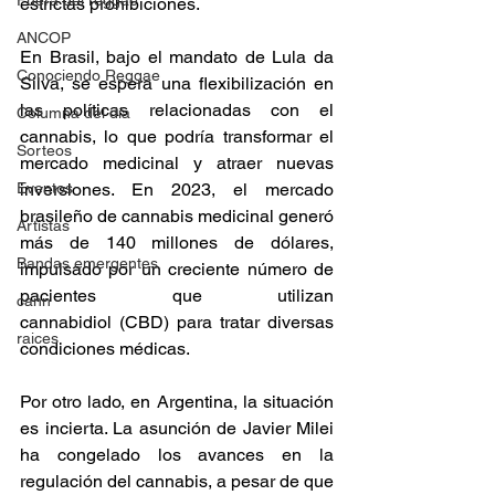
Fuera del reggae
estrictas prohibiciones. 
ANCOP
En Brasil, bajo el mandato de Lula da 
Conociendo Reggae
Silva, se espera una flexibilización en 
las políticas relacionadas con el 
Columna del día
cannabis, lo que podría transformar el 
Sorteos
mercado medicinal y atraer nuevas 
Eventos
inversiones. En 2023, el mercado 
brasileño de cannabis medicinal generó 
Artistas
más de 140 millones de dólares, 
Bandas emergentes
impulsado por un creciente número de 
pacientes que utilizan 
cann
cannabidiol (CBD) para tratar diversas 
raices
condiciones médicas​. 
Por otro lado, en Argentina, la situación 
es incierta. La asunción de Javier Milei 
ha congelado los avances en la 
regulación del cannabis, a pesar de que 