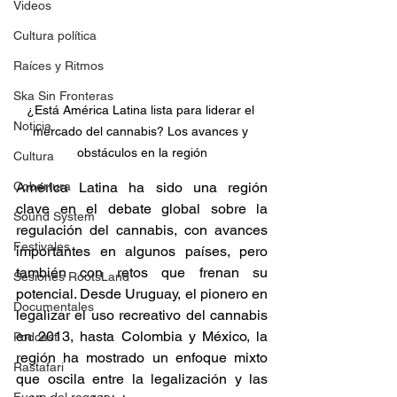
Videos
Cultura política
Raíces y Ritmos
Ska Sin Fronteras
¿Está América Latina lista para liderar el 
Noticia
mercado del cannabis? Los avances y 
obstáculos en la región
Cultura
Cobertura
América Latina ha sido una región 
clave en el debate global sobre la 
Sound System
regulación del cannabis, con avances 
Festivales
importantes en algunos países, pero 
también con retos que frenan su 
Sesiones RootsLand
potencial. Desde Uruguay, el pionero en 
Documentales
legalizar el uso recreativo del cannabis 
en 2013, hasta Colombia y México, la 
Podcast
región ha mostrado un enfoque mixto 
Rastafari
que oscila entre la legalización y las 