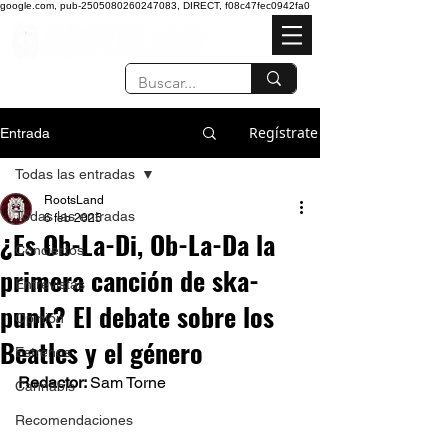
google.com, pub-2505080260247083, DIRECT, f08c47fec0942fa0
Regístrate
Entrada
Todas las entradas
RootsLand
Todas las entradas
6 feb 2025
¿Es Ob-La-Di, Ob-La-Da la
Conciertos
primera canción de ska-
Entrevistas
punk? El debate sobre los
Opinión
Beatles y el género
Estrenos
Redactor: 
Sam Torne 
Cannabis
Recomendaciones