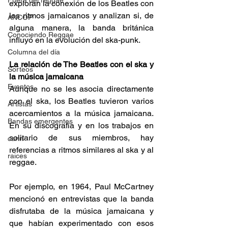
Fuera del reggae
exploran la conexión de los Beatles con 
los ritmos jamaicanos y analizan si, de 
ANCOP
alguna manera, la banda británica 
Conociendo Reggae
influyó en la evolución del ska-punk. 
Columna del día
La relación de The Beatles con el ska y 
Sorteos
la música jamaicana 
Eventos
Aunque no se les asocia directamente 
con el ska, los Beatles tuvieron varios 
Artistas
acercamientos a la música jamaicana. 
Bandas emergentes
En su discografía y en los trabajos en 
solitario de sus miembros, hay 
cann
referencias a ritmos similares al ska y al 
raices
reggae. 
Por ejemplo, en 1964, Paul McCartney 
mencionó en entrevistas que la banda 
disfrutaba de la música jamaicana y 
que habían experimentado con esos 