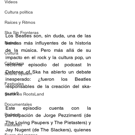
Videos
Cultura política
Raíces y Ritmos
Ska Sin Fronteras
Los Beatles son, sin duda, una de las 
bandas más influyentes de la historia 
Noticia
de la música. Pero más allá de su 
Cultura
impacto en el rock y la cultura pop, un 
Cobertura
reciente episodio del podcast In 
Defense of Ska ha abierto un debate 
Sound System
inesperado: ¿fueron los Beatles 
Festivales
responsables de la creación del ska-
punk? 
Sesiones RootsLand
Documentales
Este episodio cuenta con la 
Podcast
participación de Jorge Pezzimenti (de 
The Loving Paupers y The Pietasters) y 
Rastafari
Jay Nugent (de The Slackers), quienes 