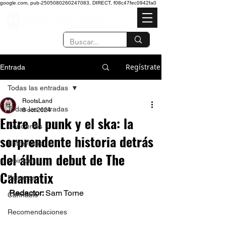
google.com, pub-2505080260247083, DIRECT, f08c47fec0942fa0
Regístrate
Entrada
Todas las entradas
RootsLand
Todas las entradas
8 oct 2024
Entre el punk y el ska: la
Conciertos
sorprendente historia detrás
Entrevistas
del álbum debut de The
Opinión
Calamatix
Estrenos
Redactor: 
Sam Torne 
Cannabis
Recomendaciones