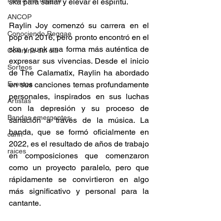
Fuera del reggae
ska para sanar y elevar el espíritu. 
ANCOP
Raylin Joy comenzó su carrera en el 
Conociendo Reggae
pop en 2016, pero pronto encontró en el 
ska y punk una forma más auténtica de 
Columna del día
expresar sus vivencias. Desde el inicio 
Sorteos
de The Calamatix, Raylin ha abordado 
Eventos
en sus canciones temas profundamente 
personales, inspirados en sus luchas 
Artistas
con la depresión y su proceso de 
Bandas emergentes
sanación a través de la música. La 
banda, que se formó oficialmente en 
cann
2022, es el resultado de años de trabajo 
raices
en composiciones que comenzaron 
como un proyecto paralelo, pero que 
rápidamente se convirtieron en algo 
más significativo y personal para la 
cantante. 