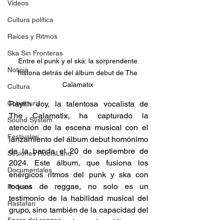
Videos
Cultura política
Raíces y Ritmos
Ska Sin Fronteras
Entre el punk y el ska: la sorprendente 
Noticia
historia detrás del álbum debut de The 
Calamatix 
Cultura
Cobertura
Raylin Joy, la talentosa vocalista de 
The Calamatix, ha capturado la 
Sound System
atención de la escena musical con el 
Festivales
lanzamiento del álbum debut homónimo 
de la banda el 20 de septiembre de 
Sesiones RootsLand
2024. Este álbum, que fusiona los 
Documentales
enérgicos ritmos del punk y ska con 
toques de reggae, no solo es un 
Podcast
testimonio de la habilidad musical del 
Rastafari
grupo, sino también de la capacidad del 