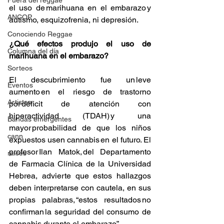
Fuera del reggae
el uso de marihuana en el embarazo y 
ANCOP
autismo, esquizofrenia, ni depresión.
Conociendo Reggae
¿Qué efectos produjo el uso de 
Columna del día
marihuana en el embarazo?
Sorteos
El descubrimiento fue un leve 
Eventos
aumento en el riesgo de trastorno 
Artistas
por déficit de atención con 
hiperactividad (TDAH) y una 
Bandas emergentes
mayor probabilidad de que los niños 
cann
expuestos usen cannabis en el futuro. El 
profesor Ilan Matok, del Departamento 
raices
de Farmacia Clínica de la Universidad 
Hebrea, advierte que estos hallazgos 
deben interpretarse con cautela, en sus 
propias palabras, “estos resultados no 
confirman la seguridad del consumo de 
cannabis durante el embarazo”.