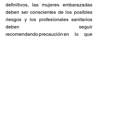
definitivos, las mujeres embarazadas 
deben ser conscientes de los posibles 
riesgos y los profesionales sanitarios 
deben seguir 
recomendando precaución en lo que 
respecta al consumo de cannabis 
durante el embarazo”, explicó Matok.
Noticia
Cannabis
Ver todo
Entradas relacionadas