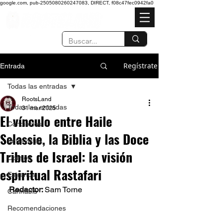
google.com, pub-2505080260247083, DIRECT, f08c47fec0942fa0
Regístrate
Entrada
Todas las entradas
RootsLand
Todas las entradas
31 mar 2025
El vínculo entre Haile
Conciertos
Selassie, la Biblia y las Doce
Entrevistas
Tribus de Israel: la visión
Opinión
espiritual Rastafari
Estrenos
Redactor: 
Sam Torne
Cannabis
Recomendaciones