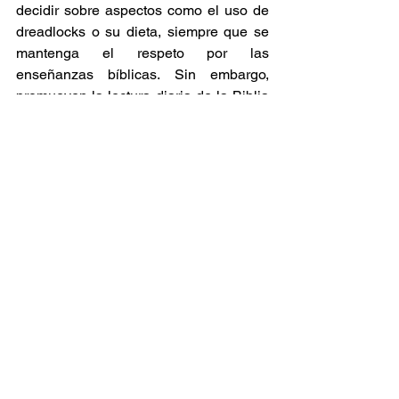
decidir sobre aspectos como el uso de 
dreadlocks o su dieta, siempre que se 
mantenga el respeto por las 
enseñanzas bíblicas. Sin embargo, 
promueven la lectura diaria de la Biblia 
y la aplicación de sus enseñanzas en la 
vida cotidiana.  
Raíces y Ritmos
Ver todo
Entradas relacionadas