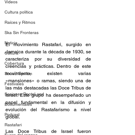
Videos
Cultura política
Raíces y Ritmos
Ska Sin Fronteras
Noticia
El movimiento Rastafari, surgido en 
Jamaica durante la década de 1930, se 
Cultura
caracteriza por su diversidad de 
Cobertura
creencias y prácticas. Dentro de este 
movimiento, existen varias 
Sound System
«mansiones» o ramas, siendo una de 
Festivales
las más destacadas las Doce Tribus de 
Sesiones RootsLand
Israel. Este grupo ha desempeñado un 
papel fundamental en la difusión y 
Documentales
evolución del Rastafarismo a nivel 
Podcast
global.​ 
Rastafari
Las Doce Tribus de Israel fueron 