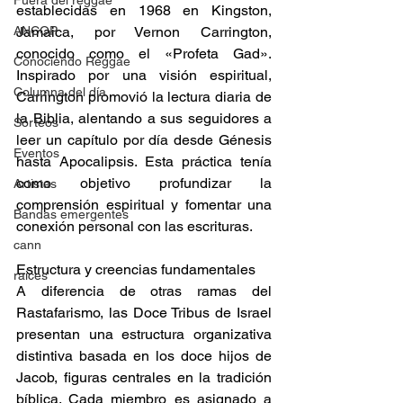
Fuera del reggae
establecidas en 1968 en Kingston, 
Jamaica, por Vernon Carrington, 
ANCOP
conocido como el «Profeta Gad». 
Conociendo Reggae
Inspirado por una visión espiritual, 
Columna del día
Carrington promovió la lectura diaria de 
la Biblia, alentando a sus seguidores a 
Sorteos
leer un capítulo por día desde Génesis 
Eventos
hasta Apocalipsis. Esta práctica tenía 
como objetivo profundizar la 
Artistas
comprensión espiritual y fomentar una 
Bandas emergentes
conexión personal con las escrituras. ​ 
cann
Estructura y creencias fundamentales 
raices
A diferencia de otras ramas del 
Rastafarismo, las Doce Tribus de Israel 
presentan una estructura organizativa 
distintiva basada en los doce hijos de 
Jacob, figuras centrales en la tradición 
bíblica. Cada miembro es asignado a 