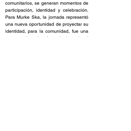
comunitarios, se generan momentos de 
participación, identidad y celebración. 
Para Murke Ska, la jornada representó 
una nueva oportunidad de proyectar su 
identidad, para la comunidad, fue una 
muestra clara de cómo el talento local 
puede disfrutarse, llenar de ritmo y vida 
a los espacios culturales. 
Ska Sin Fronteras