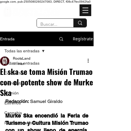
google.com, pub-2505080260247083, DIRECT, f08c47fec0942fa0
Regístrate
Entrada
Todas las entradas
RootsLand
Todas las entradas
11 mar
El ska se toma Misión Trumao
Conciertos
con el potente show de Murke
Entrevistas
Ska
Opinión
Redacción:
 Samuel Giraldo 
Estrenos
Cannabis
Murke Ska encendió la Feria de 
Turismo y Cultura Misión Trumao 
Recomendaciones
con un show lleno de energía, 