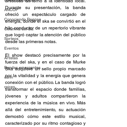
Fuera del reggae
artísticas en torno a la identidad local. 
Durante su presentación, la banda 
ANCOP
ofreció un espectáculo cargado de 
Conociendo Reggae
energía, donde el ska se convirtió en el 
hilo conductor de un repertorio vibrante 
Columna del día
que logró captar la atención del público 
Sorteos
desde las primeras notas.  
Eventos
El show destacó precisamente por la 
Artistas
fuerza del ska, y en el caso de Murke 
Bandas emergentes
Ska adquiere un sello propio marcado 
por la vitalidad y la energía que genera 
cann
conexión con el público. La banda logró 
raices
transformar el espacio donde familias, 
jóvenes y adultos compartieron la 
experiencia de la música en vivo. Más 
allá del entretenimiento, su actuación 
demostró cómo este estilo musical, 
caracterizado por su ritmo contagioso y 