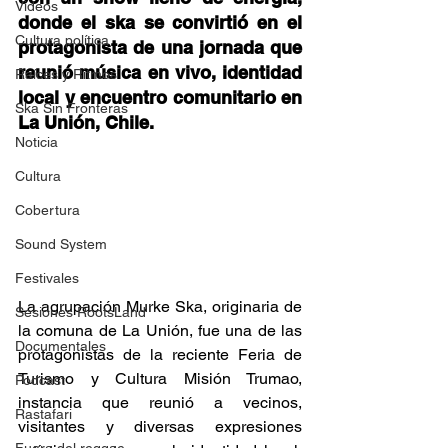
Videos
donde el ska se convirtió en el 
Cultura política
protagonista de una jornada que 
reunió música en vivo, identidad 
Raíces y Ritmos
local y encuentro comunitario en 
Ska Sin Fronteras
La Unión, Chile. 
Noticia
Cultura
Cobertura
Sound System
Festivales
La agrupación Murke Ska, originaria de 
Sesiones RootsLand
la comuna de La Unión, fue una de las 
Documentales
protagonistas de la reciente Feria de 
Turismo y Cultura Misión Trumao, 
Podcast
instancia que reunió a vecinos, 
Rastafari
visitantes y diversas expresiones 