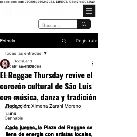
google.com, pub-2505080260247083, DIRECT, f08c47fec0942fa0
Regístrate
Entrada
Todas las entradas
RootsLand
Todas las entradas
14 nov 2025
El Reggae Thursday revive el
Conciertos
corazón cultural de São Luís
Entrevistas
con música, danza y tradición
Opinión
Redacción: 
Ximena Zarahi Moreno 
Estrenos
Luna 
Cannabis
Cada jueves, la Plaza del Reggae se 
Recomendaciones
llena de energía con artistas locales, 