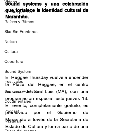
Videos
sound systems y una celebración 
que fortalece la identidad cultural de 
Cultura política
Maranhão. 
Raíces y Ritmos
Ska Sin Fronteras
Noticia
Cultura
Cobertura
Sound System
El Reggae Thursday vuelve a encender 
Festivales
la Plaza del Reggae, en el centro 
histórico de São Luís (MA), con una 
Sesiones RootsLand
programación especial este jueves 13. 
Documentales
El evento, completamente gratuito, es 
Podcast
promovido por el Gobierno de 
Maranhão a través de la Secretaría de 
Rastafari
Estado de Cultura y forma parte de una 