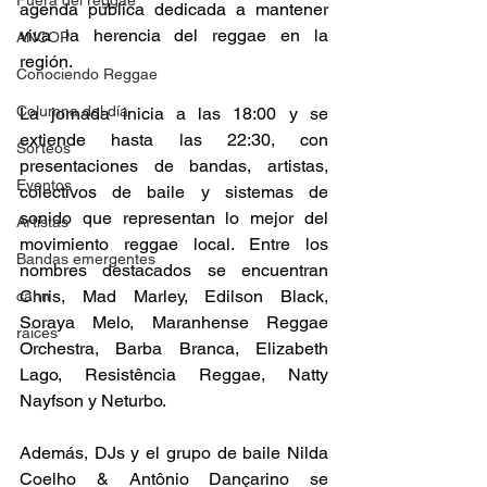
Fuera del reggae
agenda pública dedicada a mantener 
viva la herencia del reggae en la 
ANCOP
región. 
Conociendo Reggae
Columna del día
La jornada inicia a las 18:00 y se 
extiende hasta las 22:30, con 
Sorteos
presentaciones de bandas, artistas, 
Eventos
colectivos de baile y sistemas de 
sonido que representan lo mejor del 
Artistas
movimiento reggae local. Entre los 
Bandas emergentes
nombres destacados se encuentran 
Chris, Mad Marley, Edilson Black, 
cann
Soraya Melo, Maranhense Reggae 
raices
Orchestra, Barba Branca, Elizabeth 
Lago, Resistência Reggae, Natty 
Nayfson y Neturbo. 
Además, DJs y el grupo de baile Nilda 
Coelho & Antônio Dançarino se 