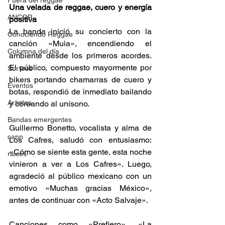
Fuera del reggae
Una velada de reggae, cuero y energía 
ANCOP
positiva 
La banda inició su concierto con la 
Conociendo Reggae
canción «Muia», encendiendo el 
Columna del día
ambiente desde los primeros acordes. 
El público, compuesto mayormente por 
Sorteos
bikers portando chamarras de cuero y 
Eventos
botas, respondió de inmediato bailando 
Artistas
y coreando al unísono. 
Bandas emergentes
Guillermo Bonetto, vocalista y alma de 
cann
Los Cafres, saludó con entusiasmo: 
«Cómo se siente esta gente, esta noche 
raices
vinieron a ver a Los Cafres». Luego, 
agradeció al público mexicano con un 
emotivo «Muchas gracias México», 
antes de continuar con «Acto Salvaje». 
Canciones como «Prefiero», «La 