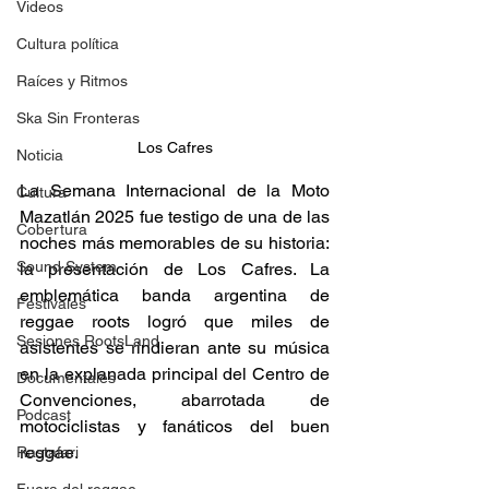
Videos
Cultura política
Raíces y Ritmos
Ska Sin Fronteras
Los Cafres
Noticia
La Semana Internacional de la Moto 
Cultura
Mazatlán 2025 fue testigo de una de las 
Cobertura
noches más memorables de su historia: 
Sound System
la presentación de Los Cafres. La 
emblemática banda argentina de 
Festivales
reggae roots logró que miles de 
Sesiones RootsLand
asistentes se rindieran ante su música 
en la explanada principal del Centro de 
Documentales
Convenciones, abarrotada de 
Podcast
motociclistas y fanáticos del buen 
reggae. 
Rastafari