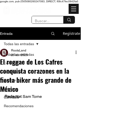
google.com, pub-2505080260247083, DIRECT, f08c47fec0942fa0
Regístrate
Entrada
Todas las entradas
RootsLand
Todas las entradas
26 abr 2025
El reggae de Los Cafres
Conciertos
conquista corazones en la
Entrevistas
fiesta biker más grande de
Opinión
México
Estrenos
Redactor: 
Sam Torne 
Cannabis
Recomendaciones