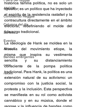
Fuera del reggae
histórica familia política, no es solo un 
ANCOP
opositor; es un político que ha inyectado 
el espíritu de la resistencia rastafari y la 
Conociendo Reggae
contracultura directamente en el ámbito 
Columna del día
electoral, redefiniendo el molde del 
liderazgo tradicional. 
Sorteos
Eventos
​La ideología de Hank se moldea en la 
filosofía del movimiento etíope, la 
Artistas
misma que inspira su vestimenta 
Bandas emergentes
sencilla y su distanciamiento 
cann
consciente de la pompa política 
tradicional. Para Hank, la política es una 
raices
extensión natural de su activismo: un 
compromiso con la justicia social, la 
protesta y la inclusión. Esta perspectiva 
se manifiesta en su rol como activista 
cannábico y en su música, donde el 
reggae y la influencia de bandas como 