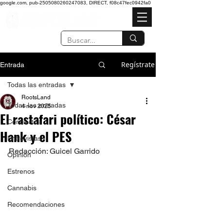
google.com, pub-2505080260247083, DIRECT, f08c47fec0942fa0
Regístrate
Entrada
Todas las entradas
RootsLand
Todas las entradas
4 nov 2025
El rastafari político: César
Conciertos
Hank y el PES
Entrevistas
Redacción: Guicel Garrido
Opinión
Estrenos
Cannabis
Recomendaciones