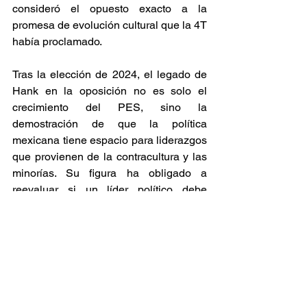
consideró el opuesto exacto a la 
promesa de evolución cultural que la 4T 
había proclamado. 
​Tras la elección de 2024, el legado de 
Hank en la oposición no es solo el 
crecimiento del PES, sino la 
demostración de que la política 
mexicana tiene espacio para liderazgos 
que provienen de la contracultura y las 
minorías. Su figura ha obligado a 
reevaluar si un líder político debe 
ajustarse a un molde tradicional, o si 
puede liderar con una barba indomable, 
un turbante y una agenda de resistencia 
social. 
Cultura política