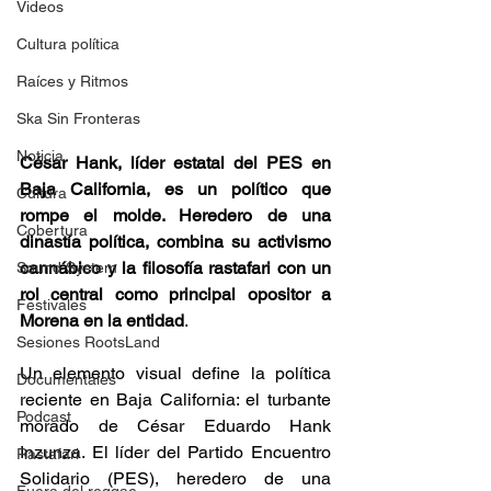
Videos
Cultura política
Raíces y Ritmos
Ska Sin Fronteras
Noticia
César Hank, líder estatal del PES en 
Baja California, es un político que 
Cultura
rompe el molde. Heredero de una 
Cobertura
dinastía política, combina su activismo 
cannábico y la filosofía rastafari con un 
Sound System
rol central como principal opositor a 
Festivales
Morena en la entidad
. 
Sesiones RootsLand
Un elemento visual define la política 
Documentales
reciente en Baja California: el turbante 
Podcast
morado de César Eduardo Hank 
Inzunza. El líder del Partido Encuentro 
Rastafari
Solidario (PES), heredero de una 