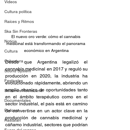
Videos
Cultura política
Raíces y Ritmos
Ska Sin Fronteras
El nuevo oro verde: cómo el cannabis 
Noticia
medicinal está transformando el panorama 
económico en Argentina
Cultura
Cobertura
Desde que Argentina legalizó el 
cannabis medicinal en 2017 y reguló su 
Sound System
producción en 2020, la industria ha 
Festivales
evolucionado rápidamente, abriendo un 
amplio abanico de oportunidades tanto 
Sesiones RootsLand
en el ámbito terapéutico como en el 
Documentales
sector industrial, el país está en camino 
de convertirse en un actor clave en la 
Podcast
producción de cannabis medicinal y 
Rastafari
cáñamo industrial, sectores que podrían 