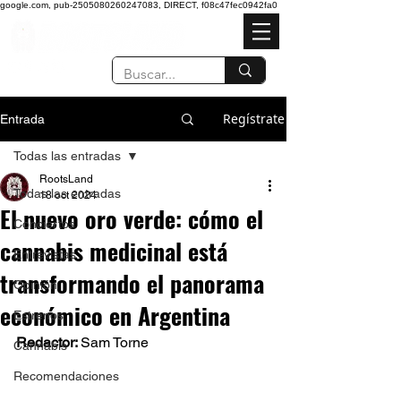
google.com, pub-2505080260247083, DIRECT, f08c47fec0942fa0
Regístrate
Entrada
Todas las entradas
RootsLand
Todas las entradas
18 oct 2024
El nuevo oro verde: cómo el
Conciertos
cannabis medicinal está
Entrevistas
transformando el panorama
Opinión
económico en Argentina
Estrenos
Redactor: 
Sam Torne
Cannabis
Recomendaciones