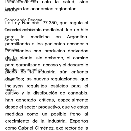
Fuera del reggae
transformar no solo la salud, sino 
también las economías regionales. 
ANCOP
Conociendo Reggae
La Ley Nacional 27.350, que regula el 
uso del cannabis medicinal, fue un hito 
Columna del día
para la medicina en Argentina, 
Sorteos
permitiendo a los pacientes acceder a 
Eventos
tratamientos con productos derivados 
de la planta, sin embargo, el camino 
Artistas
para garantizar el acceso y el desarrollo 
Bandas emergentes
pleno de la industria aún enfrenta 
desafíos; las nuevas regulaciones, que 
cann
incluyen requisitos estrictos para el 
raices
cultivo y la distribución de cannabis, 
han generado críticas, especialmente 
desde el sector productivo, que ve estas 
medidas como un posible freno al 
crecimiento de la industria. Expertos 
como Gabriel Giménez, exdirector de la 