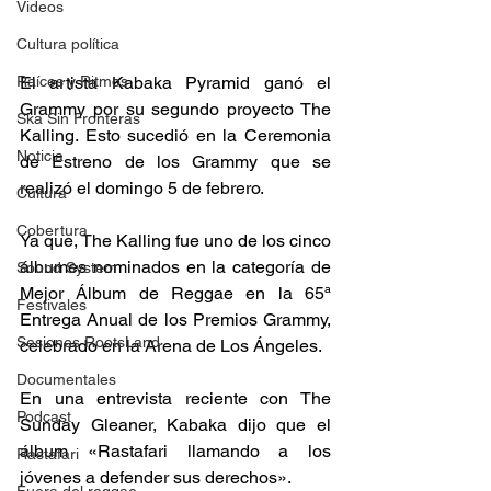
Videos
Cultura política
Raíces y Ritmos
El artista Kabaka Pyramid ganó el 
Grammy por su segundo proyecto The 
Ska Sin Fronteras
Kalling. Esto sucedió en la Ceremonia 
Noticia
de Estreno de los Grammy que se 
realizó el domingo 5 de febrero.
Cultura
Cobertura
Ya que, The Kalling fue uno de los cinco 
álbumes nominados en la categoría de 
Sound System
Mejor Álbum de Reggae en la 65ª 
Festivales
Entrega Anual de los Premios Grammy, 
Sesiones RootsLand
celebrado en la Arena de Los Ángeles. 
Documentales
En una entrevista reciente con The 
Podcast
Sunday Gleaner, Kabaka dijo que el 
álbum «Rastafari llamando a los 
Rastafari
jóvenes a defender sus derechos». 