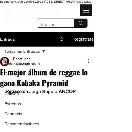
google.com, pub-2505080260247083, DIRECT, f08c47fec0942fa0
Regístrate
Entrada
Todas las entradas
RootsLand
Todas las entradas
7 feb 2023
El mejor álbum de reggae lo
Conciertos
gana Kabaka Pyramid
Entrevistas
Redacción 
Jorge Segura
 ANCOP
Opinión
Estrenos
Cannabis
Recomendaciones