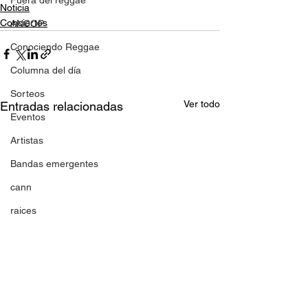
Fuera del reggae
Noticia
Conciertos
ANCOP
Conociendo Reggae
Columna del día
Sorteos
Ver todo
Entradas relacionadas
Eventos
Artistas
Bandas emergentes
cann
raices