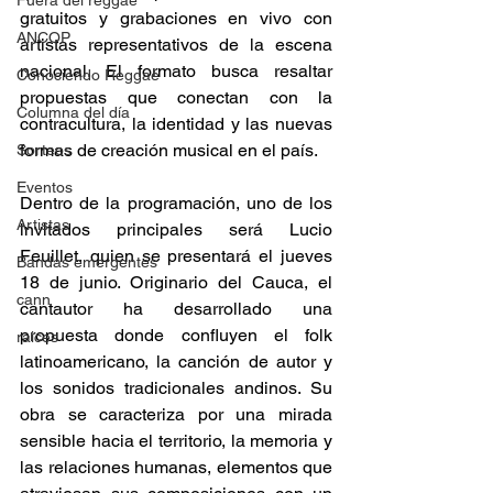
Fuera del reggae
gratuitos y grabaciones en vivo con 
ANCOP
artistas representativos de la escena 
nacional. El formato busca resaltar 
Conociendo Reggae
propuestas que conectan con la 
Columna del día
contracultura, la identidad y las nuevas 
formas de creación musical en el país. 
Sorteos
Eventos
Dentro de la programación, uno de los 
Artistas
invitados principales será Lucio 
Feuillet, quien se presentará el jueves 
Bandas emergentes
18 de junio. Originario del Cauca, el 
cann
cantautor ha desarrollado una 
propuesta donde confluyen el folk 
raices
latinoamericano, la canción de autor y 
los sonidos tradicionales andinos. Su 
obra se caracteriza por una mirada 
sensible hacia el territorio, la memoria y 
las relaciones humanas, elementos que 