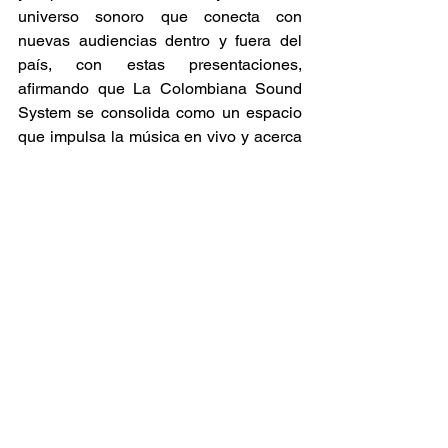
universo sonoro que conecta con 
nuevas audiencias dentro y fuera del 
país, con estas presentaciones, 
afirmando que La Colombiana Sound 
System se consolida como un espacio 
que impulsa la música en vivo y acerca 
al público a artistas que están 
redefiniendo la escena musical 
colombiana actual.  
Conciertos
Ver todo
Entradas relacionadas