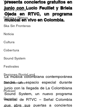
Videos
presenta conciertos gratuitos en 
junio con Lucio Feuillet y Briela 
Cultura política
Ojeda en RTVC, un programa 
Raíces y Ritmos
musical en vivo en Colombia. 
Ska Sin Fronteras
Noticia
Cultura
Cobertura
Sound System
Festivales
Sesiones RootsLand
La música colombiana contemporánea 
tendrá un espacio especial durante 
Documentales
junio con la llegada de La Colombiana 
Podcast
Sound System, un nuevo programa 
Rastafari
musical de RTVC – Señal Colombia 
que abre sus puertas a conciertos 