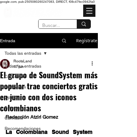
google.com, pub-2505080260247083, DIRECT, f08c47fec0942fa0
Regístrate
Entrada
Todas las entradas
RootsLand
Todas las entradas
17 jun
El grupo de SoundSystem más
Conciertos
popular trae conciertos gratis
Entrevistas
en junio con dos iconos
Opinión
colombianos
Estrenos
Redacción Atziri Gomez
Cannabis
Recomendaciones
La Colombiana Sound System 