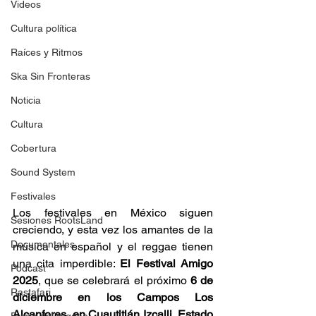
Videos
Cultura política
Raíces y Ritmos
Ska Sin Fronteras
Noticia
Cultura
Cobertura
Sound System
Festivales
Los festivales en México siguen 
Sesiones RootsLand
creciendo, y esta vez los amantes de la 
Documentales
música en español y el reggae tienen 
una cita imperdible: 
El Festival Amigo 
Podcast
2025
, que se celebrará el próximo 
6 de 
Rastafari
diciembre en los Campos Los 
Alcanfores, en Cuautitlán Izcalli, Estado 