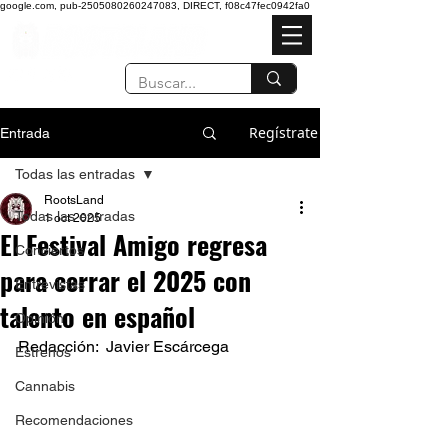
google.com, pub-2505080260247083, DIRECT, f08c47fec0942fa0
Regístrate
Entrada
Todas las entradas
RootsLand
Todas las entradas
1 oct 2025
El Festival Amigo regresa
Conciertos
para cerrar el 2025 con
Entrevistas
talento en español
Opinión
Redacción:  Javier Escárcega
Estrenos
Cannabis
Recomendaciones