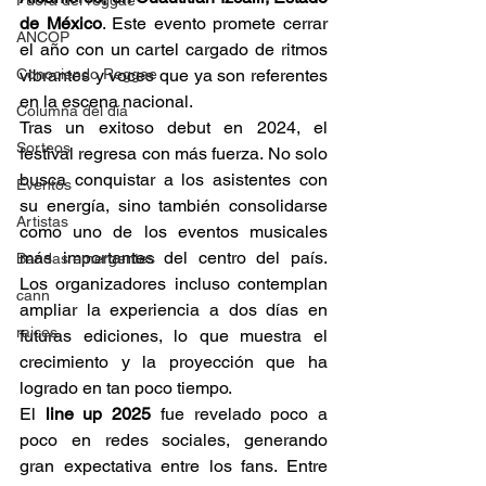
Fuera del reggae
de México
. Este evento promete cerrar 
ANCOP
el año con un cartel cargado de ritmos 
Conociendo Reggae
vibrantes y voces que ya son referentes 
en la escena nacional.
Columna del día
Tras un exitoso debut en 2024, el 
Sorteos
festival regresa con más fuerza. No solo 
busca conquistar a los asistentes con 
Eventos
su energía, sino también consolidarse 
Artistas
como uno de los eventos musicales 
más importantes del centro del país. 
Bandas emergentes
Los organizadores incluso contemplan 
cann
ampliar la experiencia a dos días en 
raices
futuras ediciones, lo que muestra el 
crecimiento y la proyección que ha 
logrado en tan poco tiempo.
El 
line up 2025
 fue revelado poco a 
poco en redes sociales, generando 
gran expectativa entre los fans. Entre 