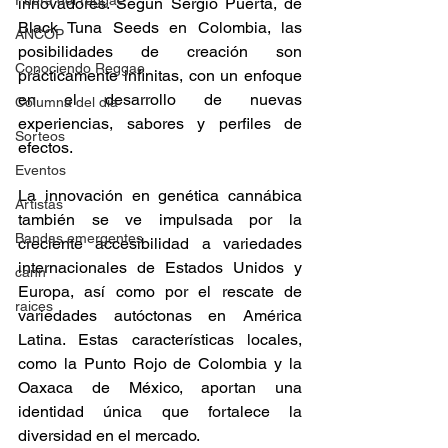
Fuera del reggae
innovadores. Según Sergio Puerta, de 
Black Tuna Seeds en Colombia, las 
ANCOP
posibilidades de creación son 
Conociendo Reggae
prácticamente infinitas, con un enfoque 
en el desarrollo de nuevas 
Columna del día
experiencias, sabores y perfiles de 
Sorteos
efectos. 
Eventos
La innovación en genética cannábica 
Artistas
también se ve impulsada por la 
Bandas emergentes
creciente accesibilidad a variedades 
internacionales de Estados Unidos y 
cann
Europa, así como por el rescate de 
raices
variedades autóctonas en América 
Latina. Estas características locales, 
como la Punto Rojo de Colombia y la 
Oaxaca de México, aportan una 
identidad única que fortalece la 
diversidad en el mercado​. 