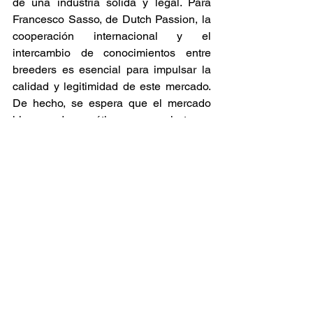
de una industria sólida y legal. Para 
Francesco Sasso, de Dutch Passion, la 
cooperación internacional y el 
intercambio de conocimientos entre 
breeders es esencial para impulsar la 
calidad y legitimidad de este mercado. 
De hecho, se espera que el mercado 
hispano de genéticas se convierta en 
uno de los más influyentes a nivel 
mundial en un futuro cercano​. 
Noticia
Cannabis
Ver todo
Entradas relacionadas