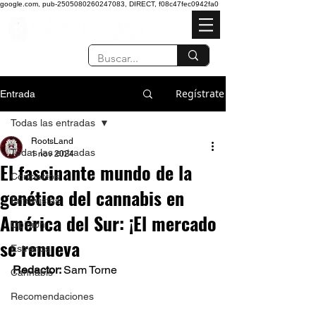
google.com, pub-2505080260247083, DIRECT, f08c47fec0942fa0
Regístrate
Entrada
Todas las entradas
RootsLand
Todas las entradas
1 nov 2024
El fascinante mundo de la
Conciertos
genética del cannabis en
Entrevistas
América del Sur: ¡El mercado
Opinión
se renueva
Estrenos
Redactor: 
Sam Torne
Cannabis
Recomendaciones