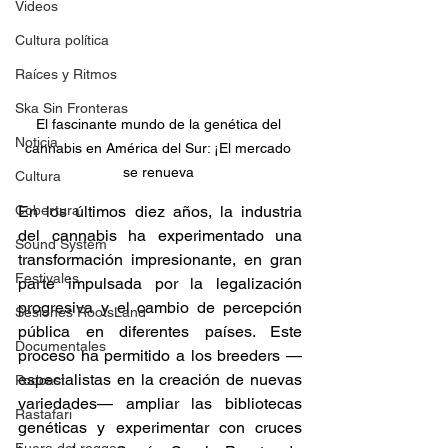
Videos
Cultura política
Raíces y Ritmos
Ska Sin Fronteras
El fascinante mundo de la genética del 
Noticia
cannabis en América del Sur: ¡El mercado 
se renueva 
Cultura
Cobertura
En los últimos diez años, la industria 
del cannabis ha experimentado una 
Sound System
transformación impresionante, en gran 
Festivales
parte impulsada por la legalización 
progresiva y el cambio de percepción 
Sesiones RootsLand
pública en diferentes países. Este 
Documentales
proceso ha permitido a los breeders —
especialistas en la creación de nuevas 
Podcast
variedades— ampliar las bibliotecas 
Rastafari
genéticas y experimentar con cruces 