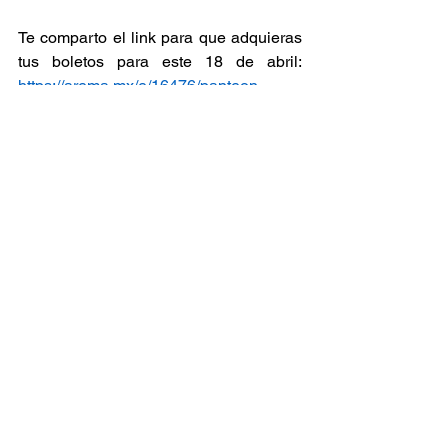
Te comparto el link para que adquieras 
tus boletos para este 18 de abril: 
https://arema.mx/e/16476/panteon-
rococo-en-ecatepec
Recomendaciones
Conciertos
Ver todo