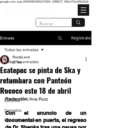
google.com, pub-2505080260247083, DIRECT, f08c47fec0942fa0
Regístrate
Entrada
Todas las entradas
RootsLand
Todas las entradas
27 feb
Ecatepec se pinta de Ska y
Conciertos
retumbara con Panteón
Entrevistas
Rococo este 18 de abril
Opinión
Redacción: 
Ana Ruiz  
Estrenos
Cannabis
Con el anuncio de un 
documental en puerta, el regreso 
Recomendaciones
de Dr. Shenka tras una pausa por 