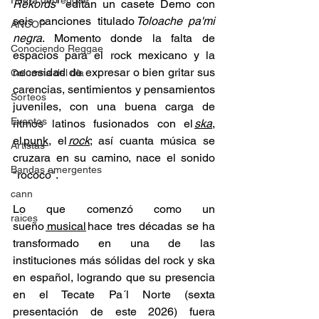
Fuera del reggae
Rekords
" editan un casete Demo con 
seis canciones titulado 
Toloache pa'mi 
ANCOP
negra
. Momento donde la falta de 
Conociendo Reggae
espacios para el rock mexicano y la 
necesidad de expresar o bien gritar sus 
Columna del día
carencias, sentimientos y pensamientos 
Sorteos
juveniles, con una buena carga de 
Eventos
ritmos latinos fusionados con el 
ska
, 
el 
punk
, el 
rock
; así cuanta música se 
Artistas
cruzara en su camino, nace el sonido 
Bandas emergentes
"rococó". 
cann
Lo que comenzó como un 
raices
sueño 
 musical
 hace tres décadas se ha 
transformado en una de las 
instituciones más sólidas del rock y ska 
en español, logrando que su presencia 
en el Tecate Pa´l Norte (sexta 
presentación de este 2026) fuera 