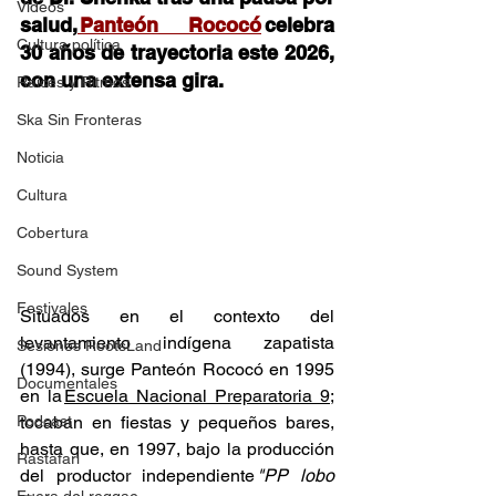
Videos
salud,
 Panteón Rococó
 celebra 
Cultura política
30 años de trayectoria este 2026, 
con una extensa gira. 
Raíces y Ritmos
Ska Sin Fronteras
Noticia
Cultura
Cobertura
Sound System
Festivales
Situados en el contexto del 
levantamiento indígena zapatista 
Sesiones RootsLand
(1994), surge Panteón Rococó en 1995 
Documentales
en la 
Escuela Nacional Preparatoria 9
; 
Podcast
tocaban en fiestas y pequeños bares, 
hasta que, en 1997, bajo la producción 
Rastafari
del productor independiente 
"PP lobo 