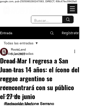
google.com, pub-2505080260247083, DIRECT, f08c47fec0942fa0
Regístrate
Entrada
Todas las entradas
RootsLand
Todas las entradas
5 jun 2025
Dread Mar I regresa a San
Conciertos
Juan tras 14 años: el ícono del
Entrevistas
reggae argentino se
Opinión
reencontrará con su público
Estrenos
el 27 de junio
Cannabis
Redacción Marlone Serrano
Recomendaciones