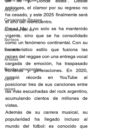
Fuera del reggae
sin mí” y “Donde estés”. Desde 
entonces, el clamor por su regreso no 
ANCOP
ha cesado, y este 2025 finalmente será 
Conociendo Reggae
el año del reencuentro. 
Dread Mar I no solo se ha mantenido 
Columna del día
vigente, sino que se ha consolidado 
Sorteos
como un fenómeno continental. Con su 
característico estilo que fusiona las 
Eventos
raíces del reggae con una entrega vocal 
Artistas
cargada de emoción, ha traspasado 
Bandas emergentes
fronteras y generaciones. En 2020, 
rompió récords en YouTube al 
cann
posicionar tres de sus canciones entre 
raices
las más escuchadas del rock argentino, 
acumulando cientos de millones de 
vistas. 
Además de su carrera musical, su 
popularidad ha llegado incluso al 
mundo del fútbol: es conocido que 