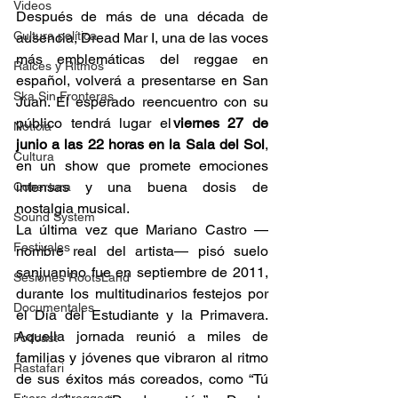
Videos
Después de más de una década de 
Cultura política
ausencia, Dread Mar I, una de las voces 
más emblemáticas del reggae en 
Raíces y Ritmos
español, volverá a presentarse en San 
Ska Sin Fronteras
Juan. El esperado reencuentro con su 
público tendrá lugar el 
viernes 27 de 
Noticia
junio a las 22 horas en la Sala del Sol
, 
Cultura
en un show que promete emociones 
intensas y una buena dosis de 
Cobertura
nostalgia musical. 
Sound System
La última vez que Mariano Castro —
Festivales
nombre real del artista— pisó suelo 
sanjuanino fue en septiembre de 2011, 
Sesiones RootsLand
durante los multitudinarios festejos por 
Documentales
el Día del Estudiante y la Primavera. 
Aquella jornada reunió a miles de 
Podcast
familias y jóvenes que vibraron al ritmo 
Rastafari
de sus éxitos más coreados, como “Tú 