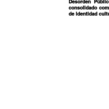
Documentales
Podcast
Ra
Desorden Públic
consolidado como
de identidad cult
Conociendo Reggae
Columna del
Bandas emergentes
cann