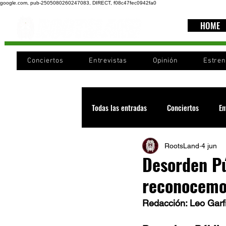
google.com, pub-2505080260247083, DIRECT, f08c47fec0942fa0
HOME
Conciertos
Entrevistas
Opinión
Estre
Todas las entradas
Conciertos
En
RootsLand
4 jun
Recomendaciones
Videos
Desorden Pú
reconocemos
Noticia
Cultura
Cobertura
Redacción: Leo Garf