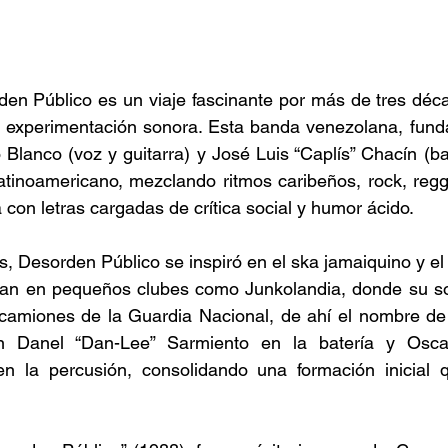
den Público es un viaje fascinante por más de tres déc
l y experimentación sonora. Esta banda venezolana, fun
Blanco (voz y guitarra) y José Luis “Caplís” Chacín (bajo
latinoamericano, mezclando ritmos caribeños, rock, reg
 con letras cargadas de crítica social y humor ácido. 
, Desorden Público se inspiró en el ska jamaiquino y el
aban en pequeños clubes como Junkolandia, donde su so
 camiones de la Guardia Nacional, de ahí el nombre de 
 Danel “Dan-Lee” Sarmiento en la batería y Oscar 
en la percusión, consolidando una formación inicial q