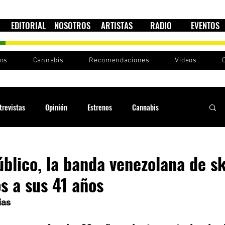
EDITORIAL
NOSOTROS
ARTISTAS
RADIO
EVENTOS
nos
Cannabis
Recomendaciones
Videos
trevistas
Opinión
Estrenos
Cannabis
Cultura política
Raíces y Ritmos
Ska Sin Fronteras
blico, la banda venezolana de s
 a sus 41 años
Sound System
Festivales
Sesiones RootsLand
ias