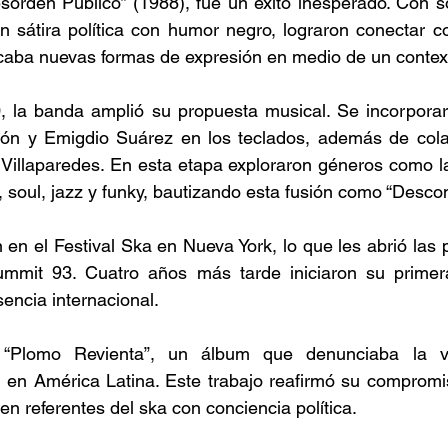
sorden Público” (1988), fue un éxito inesperado. Con s
n sátira política con humor negro, lograron conectar c
aba nuevas formas de expresión en medio de un context
, la banda amplió su propuesta musical. Se incorporar
ón y Emigdio Suárez en los teclados, además de cola
illaparedes. En esta etapa exploraron géneros como la 
soul, jazz y funky, bautizando esta fusión como “Desco
en el Festival Ska en Nueva York, lo que les abrió las p
ummit 93. Cuatro años más tarde iniciaron su primera
encia internacional. 
“Plomo Revienta”, un álbum que denunciaba la viol
 en América Latina. Este trabajo reafirmó su compromiso
 en referentes del ska con conciencia política. 