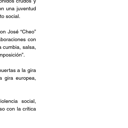
onidos crudos y 
on una juventud 
o social. 
on José “Cheo” 
boraciones con 
cumbia, salsa, 
mposición”. 
uertas a la gira 
 gira europea, 
encia social, 
 con la crítica 