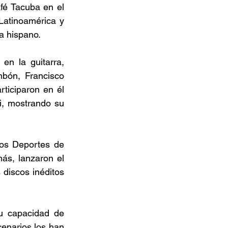
é Tacuba en el 
Latinoamérica y 
a hispano. 
n la guitarra, 
bón, Francisco 
iciparon en él 
, mostrando su 
os Deportes de 
ás, lanzaron el 
 discos inéditos 
u capacidad de 
enarios los han 