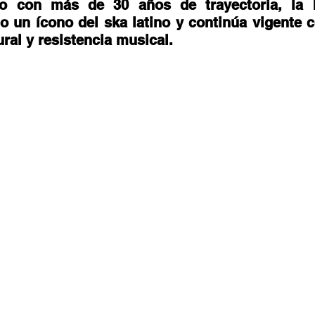
stafari
Fuera del reggae
ANCOP
o con más de 30 años de trayectoria, la 
 un ícono del ska latino y continúa vigente 
ural y resistencia musical. 
 día
Sorteos
Eventos
Artistas
raices