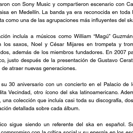
aron con Sony Music y compartieron escenario con Caf
Paisa en Medellín. La banda ya era reconocida en toda 
ta como una de las agrupaciones más influyentes del sk
ción incluía a músicos como William “Magú” Guzmán e
 los saxos, Noel y César Mijares en trompeta y trom
ados, además de los miembros fundadores. En 2007 part
co, justo después de la presentación de Gustavo Cerati
 de atraer nuevas generaciones. 
su 30 aniversario con un concierto en el Palacio de l
ita Vecindad, otro ícono del ska latinoamericano. Adem
 una colección que incluía casi toda su discografía, dos
mación detallada sobre cada álbum. 
ico sigue siendo un referente del ska en español. S
compromiso con la crítica social y su energía en los esc