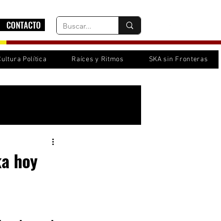
CONTACTO
Cultura Política
Raíces y Ritmos
SKA sin Fronteras
Inicia sesión/ Regístrate
ka hoy