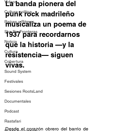
Videos
La banda pionera del 
Cultura política
punk rock madrileño 
Raíces y Ritmos
musicaliza un poema de 
Ska Sin Fronteras
1937 para recordarnos 
Noticia
que la historia —y la 
Cultura
resistencia— siguen 
Cobertura
vivas. 
Sound System
Festivales
Sesiones RootsLand
Documentales
Podcast
Rastafari
Desde el corazón obrero del barrio de 