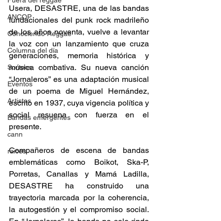
Fuera del reggae
Usera, DESASTRE, una de las bandas 
ANCOP
fundacionales del punk rock madrileño 
de los años noventa, vuelve a levantar 
Conociendo Reggae
la voz con un lanzamiento que cruza 
Columna del día
generaciones, memoria histórica y 
música combativa. Su nueva canción 
Sorteos
“Jornaleros” es una adaptación musical 
Eventos
de un poema de Miguel Hernández, 
Artistas
escrito en 1937, cuya vigencia política y 
social resuena con fuerza en el 
Bandas emergentes
presente. 
cann
Compañeros de escena de bandas 
raices
emblemáticas como Boikot, Ska-P, 
Porretas, Canallas y Mamá Ladilla, 
DESASTRE ha construido una 
trayectoria marcada por la coherencia, 
la autogestión y el compromiso social. 