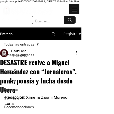
google.com, pub-2505080260247083, DIRECT, f08c47fec0942fa0
Regístrate
Entrada
Todas las entradas
RootsLand
Todas las entradas
18 dic 2025
DESASTRE revive a Miguel
Conciertos
Hernández con “Jornaleros”,
Entrevistas
punk, poesía y lucha desde
Opinión
Usera
Estrenos
Redacción: 
Ximena Zarahi Moreno 
Cannabis
Luna 
Recomendaciones