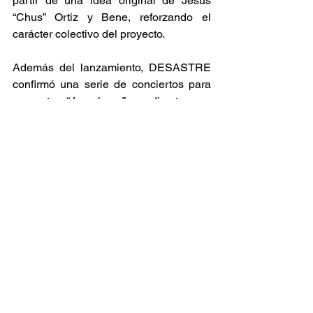
partir de una idea original de Jesús 
“Chus” Ortiz y Bene, reforzando el 
carácter colectivo del proyecto. 
Además del lanzamiento, DESASTRE 
confirmó una serie de conciertos para 
presentar “Jornaleros” en directo, con 
fechas en Madrid, Cáceres y Cantabria 
durante 2025 y 2026. Una gira que 
reafirma que, para la banda, la cultura 
sigue siendo un espacio de encuentro, 
denuncia y acción. 
Con “Jornaleros”, DESASTRE 
demuestra que el punk no es nostalgia: 
es memoria activa, es presente y es 
lucha. 
Ska Sin Fronteras