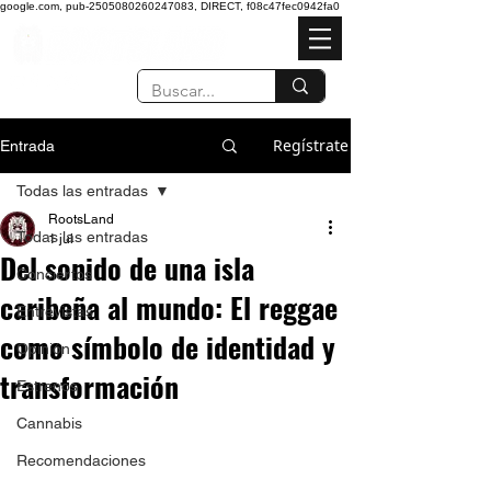
google.com, pub-2505080260247083, DIRECT, f08c47fec0942fa0
Regístrate
Entrada
Todas las entradas
RootsLand
Todas las entradas
1 jul
Del sonido de una isla
Conciertos
caribeña al mundo: El reggae
Entrevistas
como símbolo de identidad y
Opinión
transformación
Estrenos
Cannabis
Recomendaciones