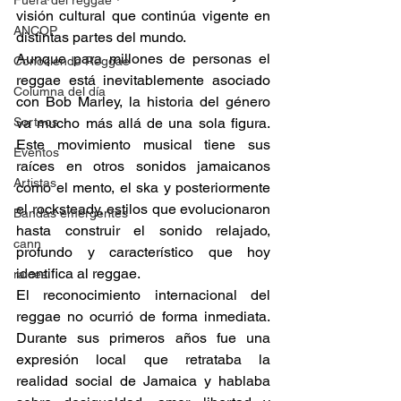
Fuera del reggae
visión cultural que continúa vigente en 
ANCOP
distintas partes del mundo. 
Aunque para millones de personas el 
Conociendo Reggae
reggae está inevitablemente asociado 
Columna del día
con Bob Marley, la historia del género 
Sorteos
va mucho más allá de una sola figura. 
Este movimiento musical tiene sus 
Eventos
raíces en otros sonidos jamaicanos 
Artistas
como el mento, el ska y posteriormente 
el rocksteady, estilos que evolucionaron 
Bandas emergentes
hasta construir el sonido relajado, 
cann
profundo y característico que hoy 
identifica al reggae.
raices
El reconocimiento internacional del 
reggae no ocurrió de forma inmediata. 
Durante sus primeros años fue una 
expresión local que retrataba la 
realidad social de Jamaica y hablaba 