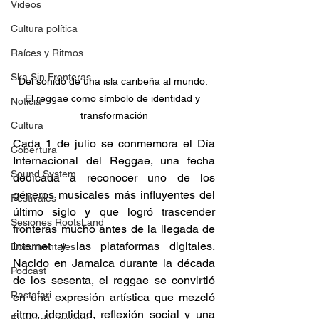
Videos
Cultura política
Raíces y Ritmos
Ska Sin Fronteras
Del sonido de una isla caribeña al mundo: 
El reggae como símbolo de identidad y 
Noticia
transformación
Cultura
Cada 1 de julio se conmemora el Día 
Cobertura
Internacional del Reggae, una fecha 
Sound System
dedicada a reconocer uno de los 
géneros musicales más influyentes del 
Festivales
último siglo y que logró trascender 
Sesiones RootsLand
fronteras mucho antes de la llegada de 
Internet y las plataformas digitales. 
Documentales
Nacido en Jamaica durante la década 
Podcast
de los sesenta, el reggae se convirtió 
Rastafari
en una expresión artística que mezcló 
ritmo, identidad, reflexión social y una 