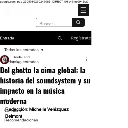
google.com, pub-2505080260247083, DIRECT, f08c47fec0942fa0
Regístrate
Entrada
Todas las entradas
RootsLand
Todas las entradas
14 abr
Del ghetto la cima global: la
Conciertos
historia del soundsystem y su
Entrevistas
impacto en la música
Opinión
moderna
Estrenos
Redacción: Michelle Velázquez 
Cannabis
Belmont
Recomendaciones