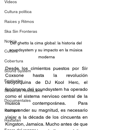
Videos
Cultura política
Raíces y Ritmos
Ska Sin Fronteras
Noticia
Del ghetto la cima global: la historia del 
soundsystem y su impacto en la música 
Cultura
moderna
Cobertura
Desde los cimientos puestos por Sir 
Sound System
Coxsone hasta la revolución 
Festivales
neoyorquina de DJ Kool Herc, el 
fenómeno del soundsystem ha operado 
Sesiones RootsLand
como el sistema nervioso central de la 
Documentales
música contemporánea. Para 
comprender su magnitud, es necesario 
Podcast
viajar a la década de los cincuenta en 
Rastafari
Kingston, Jamaica. Mucho antes de que 