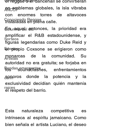
Fuera del reggae
el reggae o el dancehall se convirtieran 
en emblemas globales, la isla vibraba 
ANCOP
con enormes torres de altavoces 
Conociendo Reggae
instaladas en plena calle. 
En aquel entonces, la prioridad era 
Columna del día
amplificar el R&B estadounidense, y 
Sorteos
figuras legendarias como Duke Reid y 
Eventos
el propio Coxsone se erigieron como 
monarcas de la comunidad. Su 
Artistas
autoridad no era gratuita; se forjaba en 
Bandas emergentes
los soundclashes, enfrentamientos 
sonoros donde la potencia y la 
cann
exclusividad decidían quién mantenía 
raices
el respeto del barrio. 
Esta naturaleza competitiva es 
intrínseca al espíritu jamaicano. Como 
bien señala el artista Luciano, el deseo 